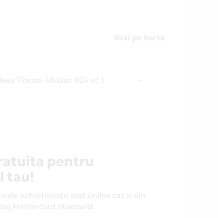
Vezi pe harta
leea Tincani 4A bloc 824 sc 1
-
ratuita pentru
l tau!
ele achizitionate atat online cat si din
antaj Mastercard Standard.