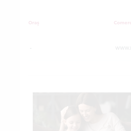
Oraș
Comerc
-
WWW.