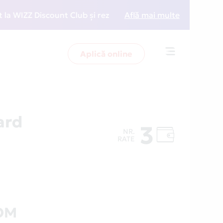
IZZ Discount Club și rezervări la preț redus
Află mai multe
• Zboară
Aplică online
Toggle
navigation
ard
3
NR.
RATE
OM