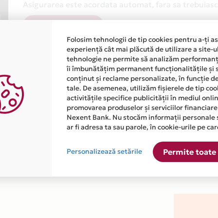
Asigurarea este acordata automat, fara sa trebuiasca
Afla mai multe
Folosim tehnologii de tip cookies pentru a-ți a
experiență cât mai plăcută de utilizare a site-u
tehnologie ne permite să analizăm performanța
îi îmbunătățim permanent funcționalitățile și 
conținut și reclame personalizate, în funcție d
tale. De asemenea, utilizăm fișierele de tip co
activitățile specifice publicității în mediul onl
atiile primite de la fiecare comerciant partener Card Avantaj. 
promovarea produselor și serviciilor financiare
Nexent Bank. Nu stocăm informații personale 
ar fi adresa ta sau parole, în cookie-urile pe car
este disponibila in magazinul online WWW.DEBOSSY.COM din list
Personalizează setările
Permite toate 