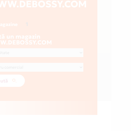
WW.DEBOSSY.COM
1
magazine
tă un magazin
W.DEBOSSY.COM
ută