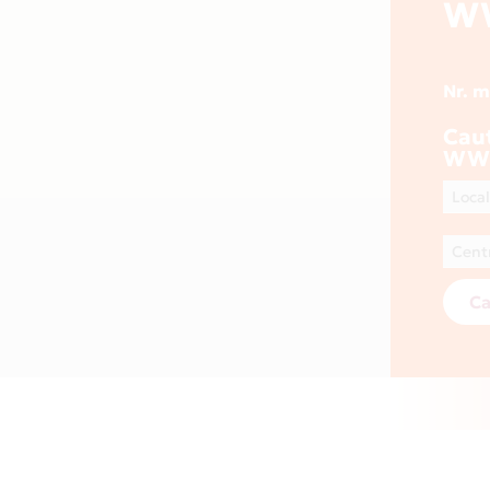
W
Nr. 
Cau
WW
Ca