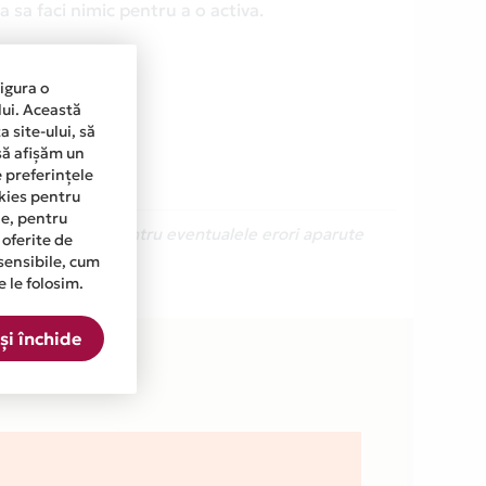
 sa faci nimic pentru a o activa.
sigura o
lui. Această
 site-ului, să
să afișăm un
e preferințele
okies pentru
ine, pentru
Ne cerem scuze pentru eventualele erori aparute
 oferite de
sensibile, cum
e le folosim.
a.
și închide