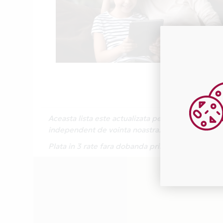
Aceasta lista este actualizata periodic cu inform
independent de vointa noastra.
Plata in 3 rate fara dobanda prin Card Avantaj e