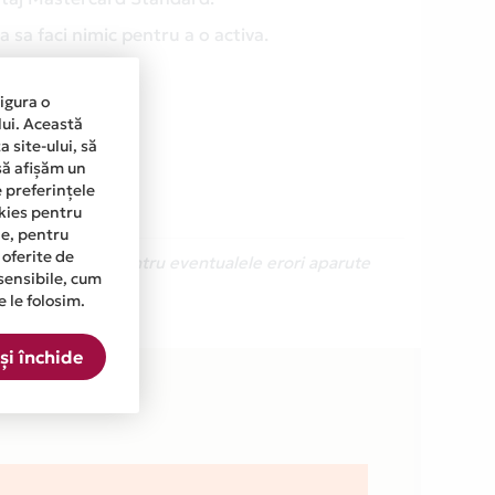
 sa faci nimic pentru a o activa.
sigura o
lui. Această
 site-ului, să
să afișăm un
e preferințele
okies pentru
ine, pentru
 oferite de
Ne cerem scuze pentru eventualele erori aparute
sensibile, cum
e le folosim.
.
și închide