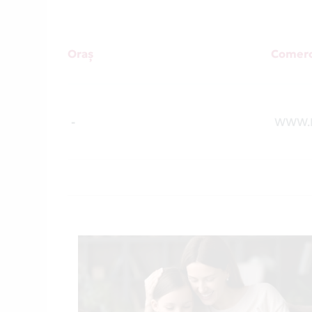
Oraș
Comerc
-
WWW.D