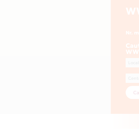
W
Nr. 
Cau
WW
Ca