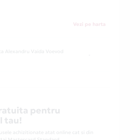
Vezi pe harta
ca Alexandru Vaida Voevod
-
ratuita pentru
l tau!
ele achizitionate atat online cat si din
antaj Mastercard Standard.