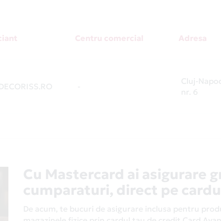
iant
Centru comercial
Adresa
Cluj-Napo
ECORISS.RO
-
nr. 6
Cu Mastercard ai asigurare g
cumparaturi, direct pe cardu
De acum, te bucuri de asigurare inclusa pentru produs
magazinele fizice prin cardul tau de credit Card Av