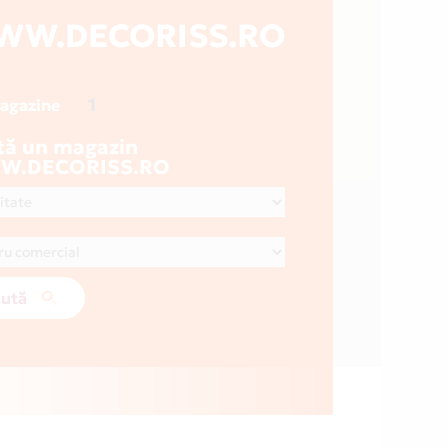
WW.DECORISS.RO
1
magazine
tă un magazin
W.DECORISS.RO
ută