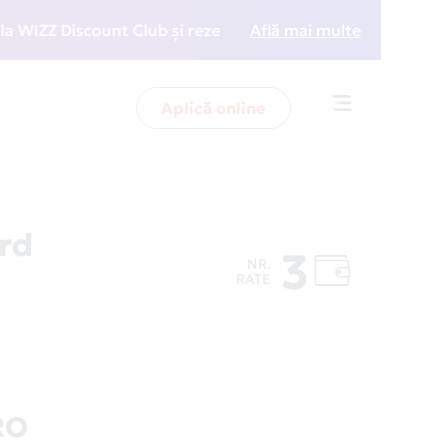
ZZ Discount Club și rezervări la preț redus
Află mai multe
• Zboară 
Aplică online
Toggle
navigation
rd
3
NR.
RATE
RO