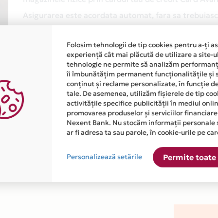
Asigurarea este acordata automat, fara sa trebuiasca
Afla mai multe
Folosim tehnologii de tip cookies pentru a-ți a
experiență cât mai plăcută de utilizare a site-u
tehnologie ne permite să analizăm performanța
îi îmbunătățim permanent funcționalitățile și 
conținut și reclame personalizate, în funcție d
tale. De asemenea, utilizăm fișierele de tip co
activitățile specifice publicității în mediul onl
promovarea produselor și serviciilor financiare
atiile primite de la fiecare comerciant partener Card Avantaj. 
Nexent Bank. Nu stocăm informații personale 
ar fi adresa ta sau parole, în cookie-urile pe car
ste disponibila in magazinul online WWW.DECORISS.RO din lista
Personalizează setările
Permite toate 