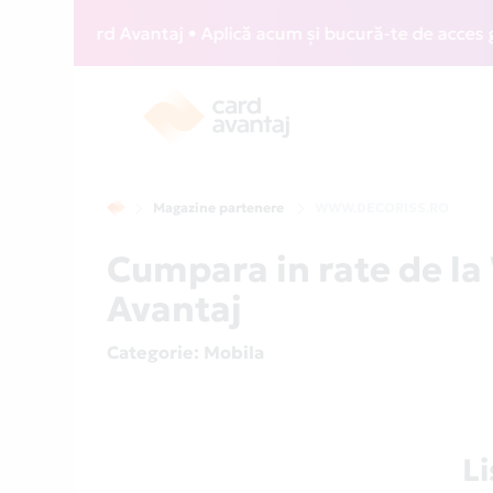
IZZ Card Avantaj • Aplică acum și bucură-te de acces gratui
Magazine partenere
WWW.DECORISS.RO
Cumpara in rate de 
Avantaj
Categorie
: Mobila
L