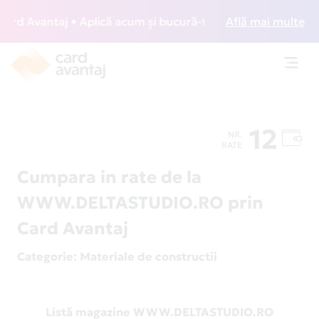
d Avantaj • Aplică acum și bucură-te de acces gratuit la lo
Află mai multe
Toggl
navig
12
NR.
RATE
Cumpara in rate de la
WWW.DELTASTUDIO.RO prin
Card Avantaj
Categorie
: Materiale de constructii
Listă magazine WWW.DELTASTUDIO.RO