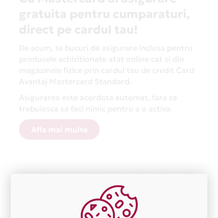
gratuita pentru cumparaturi,
direct pe cardul tau!
De acum, te bucuri de asigurare inclusa pentru
produsele achizitionate atat online cat si din
magazinele fizice prin cardul tau de credit Card
Avantaj Mastercard Standard.
Asigurarea este acordata automat, fara sa
trebuiasca sa faci nimic pentru a o activa.
Afla mai multe
Aceasta lista este actualizata periodic cu informatiile
primite de la fiecare comerciant partener Card Avantaj.
Ne cerem scuze pentru eventualele erori aparute
independent de vointa noastra.