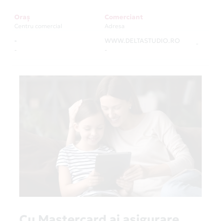
Oraș
Comerciant
Centru comercial
Adresa
-
WWW.DELTASTUDIO.RO
-
-
-
Cu Mastercard ai asigurare