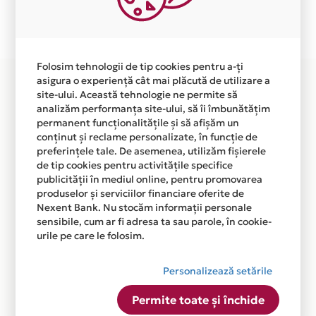
Plata in 12 rate fara dobanda prin Card Avantaj este
disponibila in magazinul online WWW.DELTASTUDIO.RO
din lista.
Folosim tehnologii de tip cookies pentru a-ți
asigura o experiență cât mai plăcută de utilizare a
site-ului. Această tehnologie ne permite să
analizăm performanța site-ului, să îi îmbunătățim
permanent funcționalitățile și să afișăm un
conținut și reclame personalizate, în funcție de
preferințele tale. De asemenea, utilizăm fișierele
de tip cookies pentru activitățile specifice
publicității în mediul online, pentru promovarea
produselor și serviciilor financiare oferite de
Nexent Bank. Nu stocăm informații personale
sensibile, cum ar fi adresa ta sau parole, în cookie-
urile pe care le folosim.
Personalizează setările
Permite toate și închide