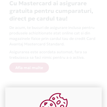
Cu Mastercard ai asigurare
gratuita pentru cumparaturi,
direct pe cardul tau!
De acum, te bucuri de asigurare inclusa pentru
produsele achizitionate atat online cat si din
magazinele fizice prin cardul tau de credit Card
Avantaj Mastercard Standard.
Asigurarea este acordata automat, fara sa
trebuiasca sa faci nimic pentru a o activa.
Afla mai multe
Aceasta lista este actualizata periodic cu informatiile
primite de la fiecare comerciant partener Card Avantaj.
Ne cerem scuze pentru eventualele erori aparute
independent de vointa noastra.