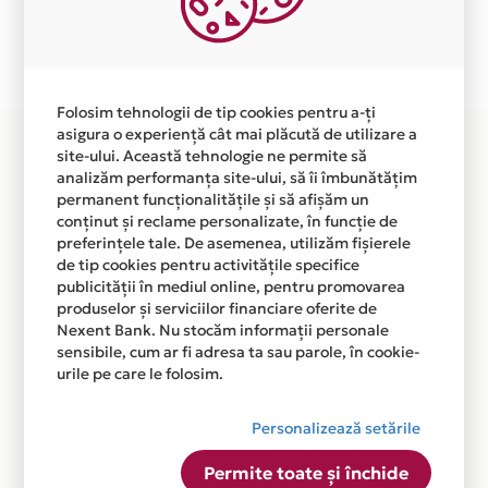
Plata in 3 rate fara dobanda prin Card Avantaj este
disponibila in magazinul online WWW.DESCULTI.RO din
lista.
Folosim tehnologii de tip cookies pentru a-ți
asigura o experiență cât mai plăcută de utilizare a
site-ului. Această tehnologie ne permite să
analizăm performanța site-ului, să îi îmbunătățim
permanent funcționalitățile și să afișăm un
conținut și reclame personalizate, în funcție de
preferințele tale. De asemenea, utilizăm fișierele
de tip cookies pentru activitățile specifice
publicității în mediul online, pentru promovarea
produselor și serviciilor financiare oferite de
Nexent Bank. Nu stocăm informații personale
sensibile, cum ar fi adresa ta sau parole, în cookie-
urile pe care le folosim.
Personalizează setările
Permite toate și închide