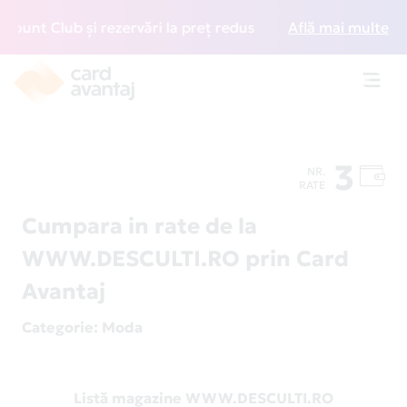
unt Club și rezervări la preț redus
• Zboară mai inte
Află mai multe
Toggl
navig
3
NR.
RATE
Cumpara in rate de la
WWW.DESCULTI.RO prin Card
Avantaj
Categorie
: Moda
Listă magazine WWW.DESCULTI.RO