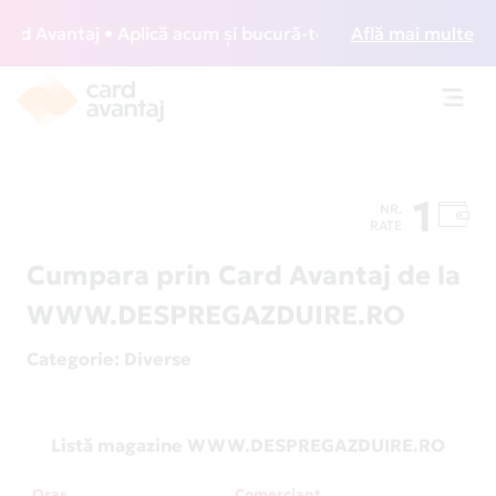
 Avantaj • Aplică acum și bucură-te de acces gratuit la lou
Află mai multe
Toggl
navig
1
NR.
RATE
Cumpara prin Card Avantaj de la
WWW.DESPREGAZDUIRE.RO
Categorie
: Diverse
Listă magazine WWW.DESPREGAZDUIRE.RO
Oraș
Comerciant