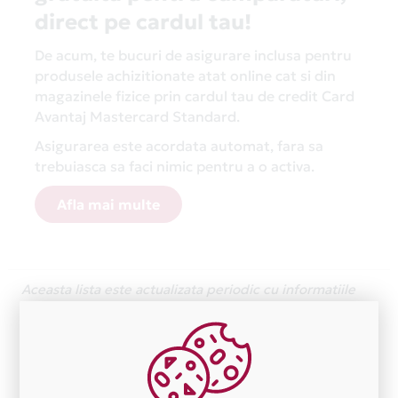
direct pe cardul tau!
De acum, te bucuri de asigurare inclusa pentru
produsele achizitionate atat online cat si din
magazinele fizice prin cardul tau de credit Card
Avantaj Mastercard Standard.
Asigurarea este acordata automat, fara sa
trebuiasca sa faci nimic pentru a o activa.
Afla mai multe
Aceasta lista este actualizata periodic cu informatiile
primite de la fiecare comerciant partener Card Avantaj.
Ne cerem scuze pentru eventualele erori aparute
independent de vointa noastra.
Plata in 1 rate fara dobanda prin Card Avantaj este