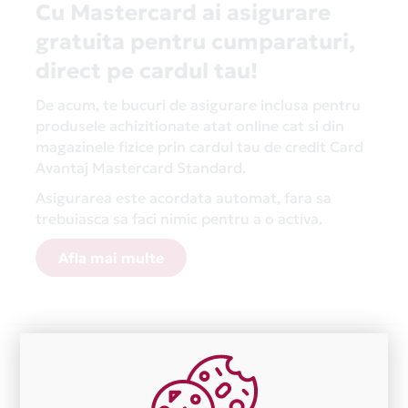
Cu Mastercard ai asigurare
gratuita pentru cumparaturi,
direct pe cardul tau!
De acum, te bucuri de asigurare inclusa pentru
produsele achizitionate atat online cat si din
magazinele fizice prin cardul tau de credit Card
Avantaj Mastercard Standard.
Asigurarea este acordata automat, fara sa
trebuiasca sa faci nimic pentru a o activa.
Afla mai multe
Aceasta lista este actualizata periodic cu informatiile
primite de la fiecare comerciant partener Card Avantaj.
Ne cerem scuze pentru eventualele erori aparute
independent de vointa noastra.