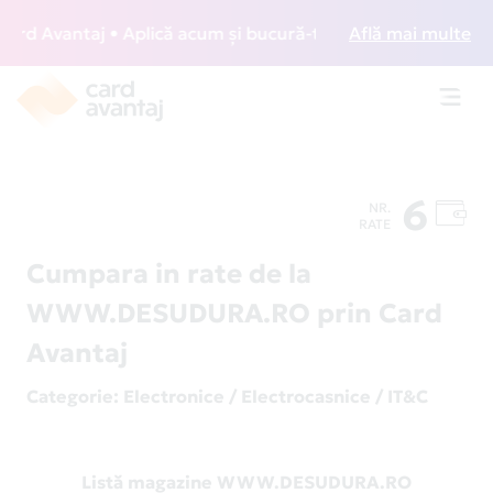
d Avantaj • Aplică acum și bucură-te de acces gratuit la lo
Află mai multe
Toggl
navig
6
NR.
RATE
Cumpara in rate de la
WWW.DESUDURA.RO prin Card
Avantaj
Categorie
: Electronice / Electrocasnice / IT&C
Listă magazine WWW.DESUDURA.RO