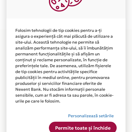
Plata in 6 rate fara dobanda prin Card Avantaj este
disponibila in magazinul online WWW.DESUDURA.RO
din lista.
Folosim tehnologii de tip cookies pentru a-ți
asigura o experiență cât mai plăcută de utilizare a
site-ului. Această tehnologie ne permite să
analizăm performanța site-ului, să îi îmbunătățim
permanent funcționalitățile și să afișăm un
conținut și reclame personalizate, în funcție de
preferințele tale. De asemenea, utilizăm fișierele
de tip cookies pentru activitățile specifice
publicității în mediul online, pentru promovarea
produselor și serviciilor financiare oferite de
Nexent Bank. Nu stocăm informații personale
sensibile, cum ar fi adresa ta sau parole, în cookie-
urile pe care le folosim.
Personalizează setările
Permite toate și închide