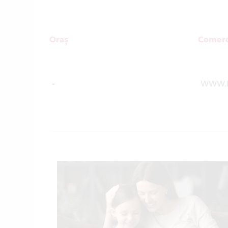
Oraș
Comerc
-
WWW.