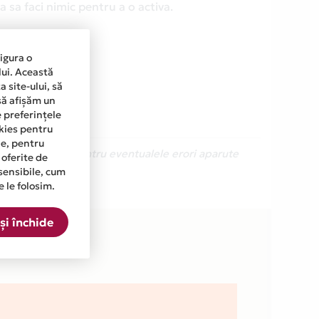
 sa faci nimic pentru a o activa.
sigura o
lui. Această
 site-ului, să
să afișăm un
e preferințele
okies pentru
ine, pentru
Ne cerem scuze pentru eventualele erori aparute
 oferite de
sensibile, cum
e le folosim.
 lista.
și închide