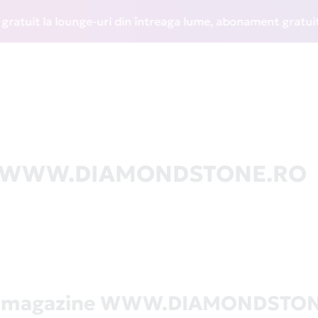
it la lounge-uri din întreaga lume, abonament gratuit la WI
O
 la WWW.DIAMONDSTONE.RO
ă magazine WWW.DIAMONDSTO