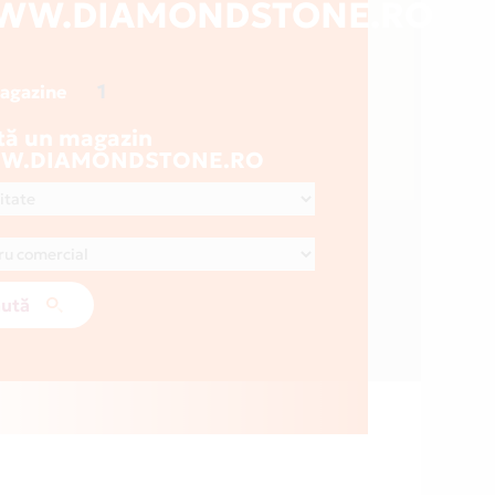
WW.DIAMONDSTONE.RO
1
magazine
tă un magazin
W.DIAMONDSTONE.RO
ută