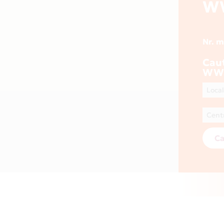
W
Nr. 
Cau
WW
Ca