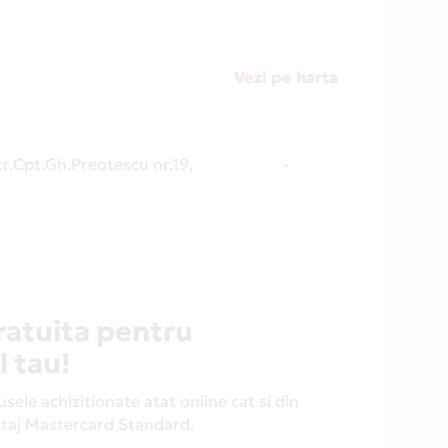
Vezi pe harta
tr.Cpt.Gh.Preotescu nr.19,
-
ratuita pentru
l tau!
ele achizitionate atat online cat si din
antaj Mastercard Standard.