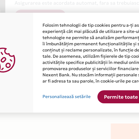
Asigurarea este acordata automat, fara sa trebuiasca
Afla mai multe
Folosim tehnologii de tip cookies pentru a-ți a
experiență cât mai plăcută de utilizare a site-u
tehnologie ne permite să analizăm performanța
îi îmbunătățim permanent funcționalitățile și 
conținut și reclame personalizate, în funcție d
tale. De asemenea, utilizăm fișierele de tip co
activitățile specifice publicității în mediul onl
atiile primite de la fiecare comerciant partener Card Avantaj. 
promovarea produselor și serviciilor financiare
Nexent Bank. Nu stocăm informații personale 
ar fi adresa ta sau parole, în cookie-urile pe car
 este disponibila in magazinul online WWW.DIAMONDSTONE.RO din
Personalizează setările
Permite toate 