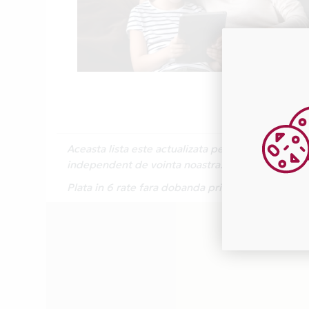
Aceasta lista este actualizata periodic cu inform
independent de vointa noastra.
Plata in 6 rate fara dobanda prin Card Avantaj