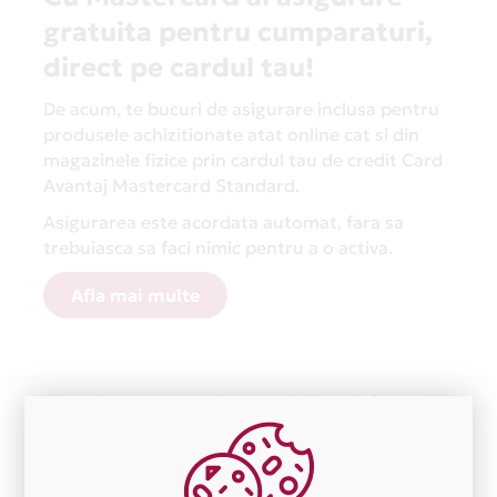
gratuita pentru cumparaturi,
direct pe cardul tau!
De acum, te bucuri de asigurare inclusa pentru
produsele achizitionate atat online cat si din
magazinele fizice prin cardul tau de credit Card
Avantaj Mastercard Standard.
Asigurarea este acordata automat, fara sa
trebuiasca sa faci nimic pentru a o activa.
Afla mai multe
Aceasta lista este actualizata periodic cu informatiile
primite de la fiecare comerciant partener Card Avantaj.
Ne cerem scuze pentru eventualele erori aparute
independent de vointa noastra.