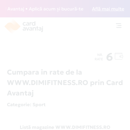
 Avantaj • Aplică acum și bucură-te de acces gratuit la lou
Află mai multe
Toggl
navig
6
NR.
RATE
Cumpara in rate de la
WWW.DIMIFITNESS.RO prin Card
Avantaj
Categorie
: Sport
Listă magazine WWW.DIMIFITNESS.RO