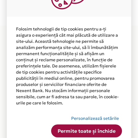
Plata in 6 rate fara dobanda prin Card Avantaj este
disponibila in magazinul online WWW.DIMIFITNESS.RO
din lista.
Folosim tehnologii de tip cookies pentru a-ți
asigura o experiență cât mai plăcută de utilizare a
site-ului. Această tehnologie ne permite să
analizăm performanța site-ului, să îi îmbunătățim
permanent funcționalitățile și să afișăm un
conținut și reclame personalizate, în funcție de
preferințele tale. De asemenea, utilizăm fișierele
de tip cookies pentru activitățile specifice
publicității în mediul online, pentru promovarea
produselor și serviciilor financiare oferite de
Nexent Bank. Nu stocăm informații personale
sensibile, cum ar fi adresa ta sau parole, în cookie-
urile pe care le folosim.
Personalizează setările
Permite toate și închide