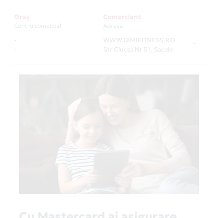
Oraș
Comerciant
Centru comercial
Adresa
-
WWW.DIMIFITNESS.RO
-
-
Str Ciucas Nr 51, Sacele
Cu Mastercard ai asigurare