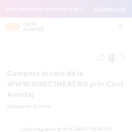
aj • Aplică acum și bucură-te de acces gratuit la lounge-ur
Află mai multe
Toggl
navig
8
NR.
RATE
Cumpara in rate de la
WWW.DIRECTHEAT.RO prin Card
Avantaj
Categorie
: Diverse
Listă magazine WWW.DIRECTHEAT.RO