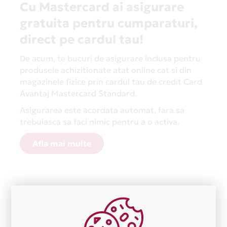
Cu Mastercard ai asigurare
gratuita pentru cumparaturi,
direct pe cardul tau!
De acum, te bucuri de asigurare inclusa pentru
produsele achizitionate atat online cat si din
magazinele fizice prin cardul tau de credit Card
Avantaj Mastercard Standard.
Asigurarea este acordata automat, fara sa
trebuiasca sa faci nimic pentru a o activa.
Afla mai multe
Aceasta lista este actualizata periodic cu informatiile
primite de la fiecare comerciant partener Card Avantaj.
Ne cerem scuze pentru eventualele erori aparute
independent de vointa noastra.