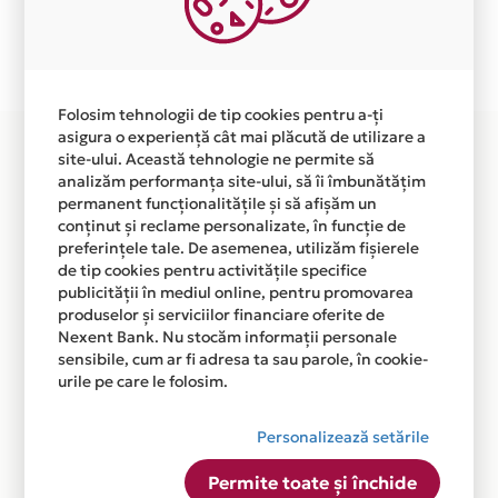
Plata in 8 rate fara dobanda prin Card Avantaj este
disponibila in magazinul online WWW.DIRECTHEAT.RO
din lista.
Folosim tehnologii de tip cookies pentru a-ți
asigura o experiență cât mai plăcută de utilizare a
site-ului. Această tehnologie ne permite să
analizăm performanța site-ului, să îi îmbunătățim
permanent funcționalitățile și să afișăm un
conținut și reclame personalizate, în funcție de
preferințele tale. De asemenea, utilizăm fișierele
de tip cookies pentru activitățile specifice
publicității în mediul online, pentru promovarea
produselor și serviciilor financiare oferite de
Nexent Bank. Nu stocăm informații personale
sensibile, cum ar fi adresa ta sau parole, în cookie-
urile pe care le folosim.
Personalizează setările
Permite toate și închide