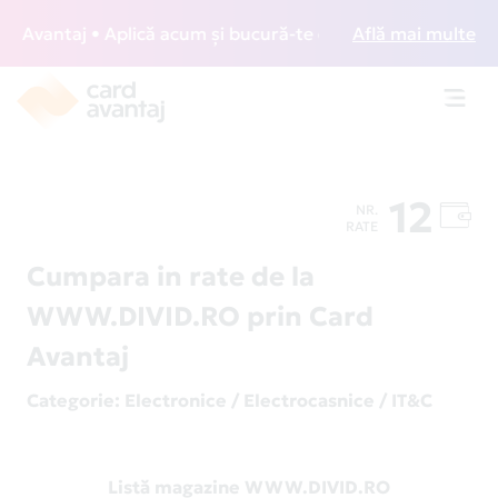
Avantaj • Aplică acum și bucură-te de acces gratuit la loun
Află mai multe
Toggl
navig
12
NR.
RATE
Cumpara in rate de la
WWW.DIVID.RO prin Card
Avantaj
Categorie
: Electronice / Electrocasnice / IT&C
Listă magazine WWW.DIVID.RO