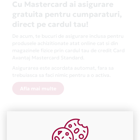
Cu Mastercard ai asigurare
gratuita pentru cumparaturi,
direct pe cardul tau!
De acum, te bucuri de asigurare inclusa pentru
produsele achizitionate atat online cat si din
magazinele fizice prin cardul tau de credit Card
Avantaj Mastercard Standard.
Asigurarea este acordata automat, fara sa
trebuiasca sa faci nimic pentru a o activa.
Afla mai multe
Aceasta lista este actualizata periodic cu informatiile
primite de la fiecare comerciant partener Card Avantaj.
Ne cerem scuze pentru eventualele erori aparute
independent de vointa noastra.