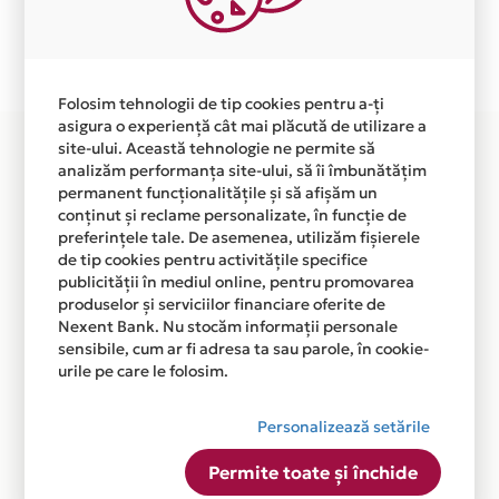
Plata in 12 rate fara dobanda prin Card Avantaj este
disponibila in magazinul online WWW.DIVID.RO din
lista.
Folosim tehnologii de tip cookies pentru a-ți
asigura o experiență cât mai plăcută de utilizare a
site-ului. Această tehnologie ne permite să
analizăm performanța site-ului, să îi îmbunătățim
permanent funcționalitățile și să afișăm un
conținut și reclame personalizate, în funcție de
preferințele tale. De asemenea, utilizăm fișierele
de tip cookies pentru activitățile specifice
publicității în mediul online, pentru promovarea
produselor și serviciilor financiare oferite de
Nexent Bank. Nu stocăm informații personale
sensibile, cum ar fi adresa ta sau parole, în cookie-
urile pe care le folosim.
Personalizează setările
Permite toate și închide