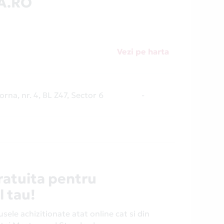
A.RO
Vezi pe harta
orna, nr. 4, BL Z47, Sector 6
-
ratuita pentru
l tau!
ele achizitionate atat online cat si din