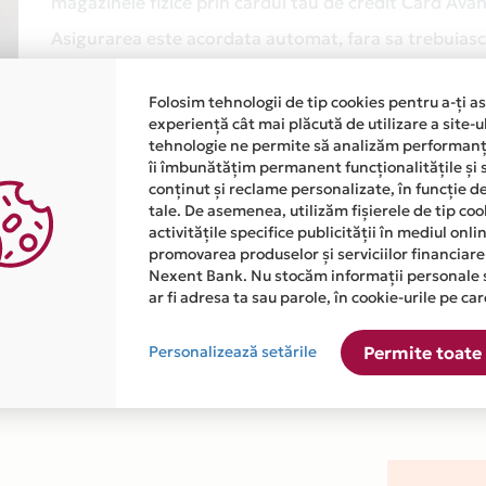
magazinele fizice prin cardul tau de credit Card Av
Asigurarea este acordata automat, fara sa trebuiasca
Afla mai multe
Folosim tehnologii de tip cookies pentru a-ți a
experiență cât mai plăcută de utilizare a site-u
tehnologie ne permite să analizăm performanța
îi îmbunătățim permanent funcționalitățile și 
conținut și reclame personalizate, în funcție d
tale. De asemenea, utilizăm fișierele de tip co
activitățile specifice publicității în mediul onl
promovarea produselor și serviciilor financiare
atiile primite de la fiecare comerciant partener Card Avantaj. 
Nexent Bank. Nu stocăm informații personale 
ar fi adresa ta sau parole, în cookie-urile pe car
este disponibila in magazinul online WWW.DLUXROMANIA.RO din 
Personalizează setările
Permite toate 