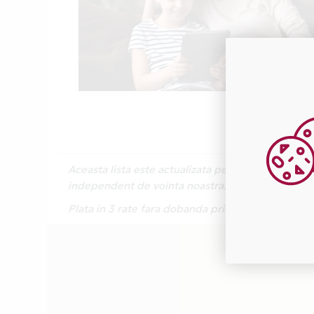
Aceasta lista este actualizata periodic cu inform
independent de vointa noastra.
Plata in 3 rate fara dobanda prin Card Avantaj 