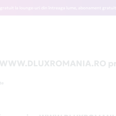
it la lounge-uri din întreaga lume, abonament gratuit la WI
 la WWW.DLUXROMANIA.RO pr
te