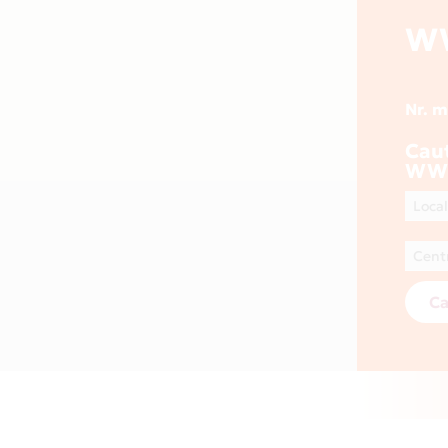
W
Nr. 
Cau
WW
Ca