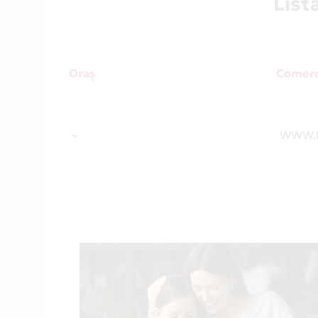
Lis
Oraș
Comerc
-
WWW.