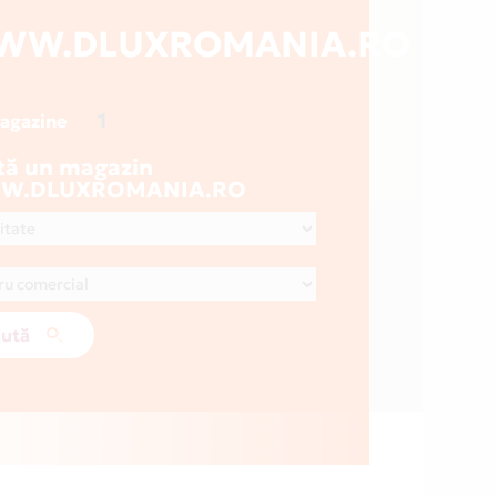
WW.DLUXROMANIA.RO
1
magazine
tă un magazin
W.DLUXROMANIA.RO
ută