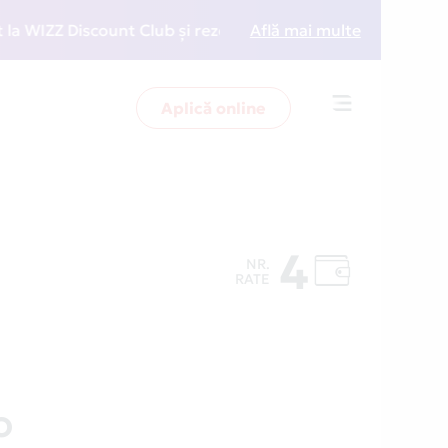
ZZ Discount Club și rezervări la preț redus
Află mai multe
• Zboară 
Aplică online
Toggle
navigation
d
4
NR.
RATE
O