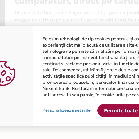
cumparaturi, direct pe cardu
De acum, te bucuri de asigurare inclusa pentru produs
magazinele fizice prin cardul tau de credit Card Av
Asigurarea este acordata automat, fara sa trebuiasca
Folosim tehnologii de tip cookies pentru a-ți a
Afla mai multe
experiență cât mai plăcută de utilizare a site-u
tehnologie ne permite să analizăm performanța
îi îmbunătățim permanent funcționalitățile și 
conținut și reclame personalizate, în funcție d
tale. De asemenea, utilizăm fișierele de tip co
activitățile specifice publicității în mediul onl
promovarea produselor și serviciilor financiare
Nexent Bank. Nu stocăm informații personale 
atiile primite de la fiecare comerciant partener Card Avantaj. 
ar fi adresa ta sau parole, în cookie-urile pe car
Personalizează setările
Permite toate 
ste disponibila in magazinul online WWW.DMKIDS.RO din lista.