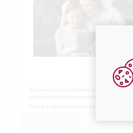
Aceasta lista este actualizata periodic cu inform
independent de vointa noastra.
Plata in 4 rate fara dobanda prin Card Avantaj e