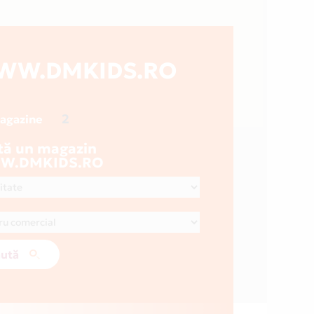
WW.DMKIDS.RO
2
magazine
tă un magazin
W.DMKIDS.RO
ută