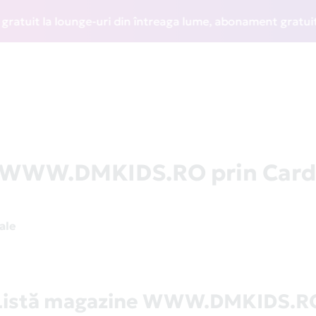
it la lounge-uri din întreaga lume, abonament gratuit la WI
la WWW.DMKIDS.RO prin Car
nale
Listă magazine WWW.DMKIDS.R