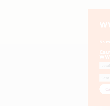
W
Nr. 
Cau
WW
Ca