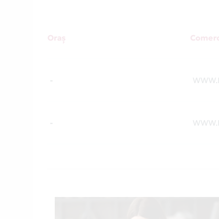
Oraș
Comerc
-
WWW.
-
WWW.