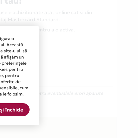
l tau!
ele achizitionate atat online cat si din
antaj Mastercard Standard.
 sa faci nimic pentru a o activa.
sigura o
lui. Această
 site-ului, să
să afișăm un
e preferințele
okies pentru
ine, pentru
 oferite de
sensibile, cum
Ne cerem scuze pentru eventualele erori aparute
e le folosim.
și închide