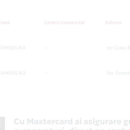
iant
Centru comercial
Adresa
DMKIDS.RO
-
str Calea B
DMKIDS.RO
-
Str. Exercit
Cu Mastercard ai asigurare g