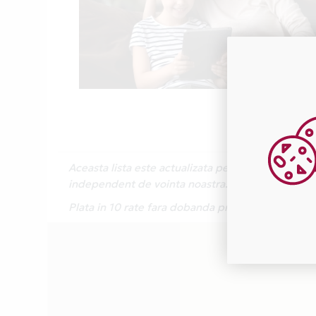
Aceasta lista este actualizata periodic cu inform
independent de vointa noastra.
Plata in 10 rate fara dobanda prin Card Avantaj