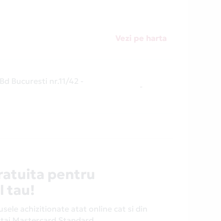
Vezi pe harta
Bd Bucuresti nr.11/42 -
-
ratuita pentru
l tau!
ele achizitionate atat online cat si din
antaj Mastercard Standard.