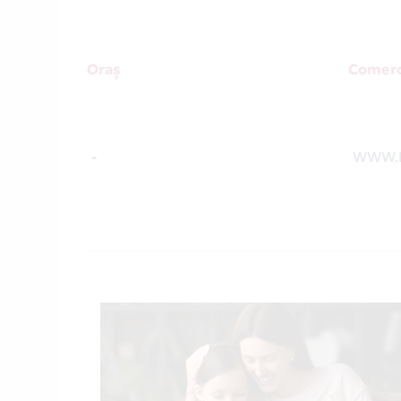
Oraș
Comerc
-
WWW.