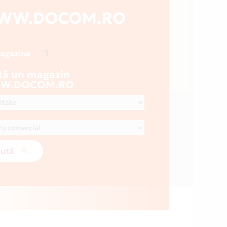
WW.DOCOM.RO
1
magazine
tă un magazin
W.DOCOM.RO
ută