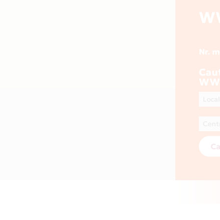
W
Nr. 
Cau
WW
Ca