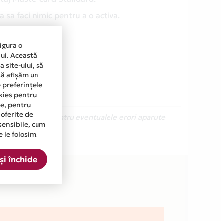
 sa faci nimic pentru a o activa.
sigura o
lui. Această
 site-ului, să
să afișăm un
e preferințele
okies pentru
ine, pentru
 oferite de
Ne cerem scuze pentru eventualele erori aparute
sensibile, cum
e le folosim.
și închide