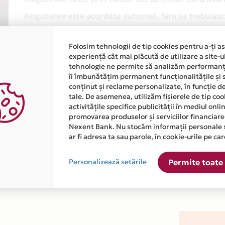
Asigurarea este acordata automat, fara sa trebuiasca
Afla mai multe
Folosim tehnologii de tip cookies pentru a-ți a
experiență cât mai plăcută de utilizare a site-u
tehnologie ne permite să analizăm performanța
îi îmbunătățim permanent funcționalitățile și 
conținut și reclame personalizate, în funcție d
tale. De asemenea, utilizăm fișierele de tip co
activitățile specifice publicității în mediul onl
promovarea produselor și serviciilor financiare
atiile primite de la fiecare comerciant partener Card Avantaj. 
Nexent Bank. Nu stocăm informații personale 
ar fi adresa ta sau parole, în cookie-urile pe car
 este disponibila in magazinul online WWW.DOCOM.RO din lista.
Personalizează setările
Permite toate 