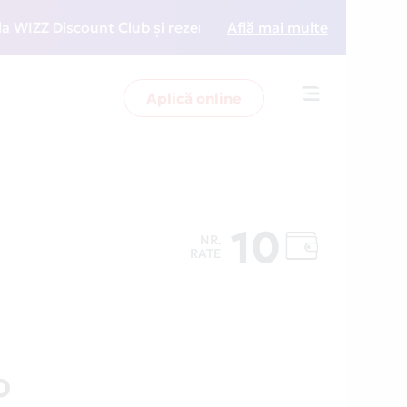
Z Discount Club și rezervări la preț redus
Află mai multe
• Zboară m
Aplică online
Toggle
navigation
10
NR.
RATE
O