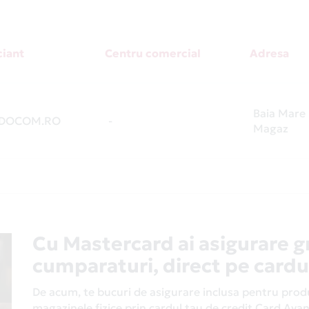
iant
Centru comercial
Adresa
Baia Mare 
DOCOM.RO
-
Magaz
Cu Mastercard ai asigurare g
cumparaturi, direct pe cardu
De acum, te bucuri de asigurare inclusa pentru produs
magazinele fizice prin cardul tau de credit Card Av