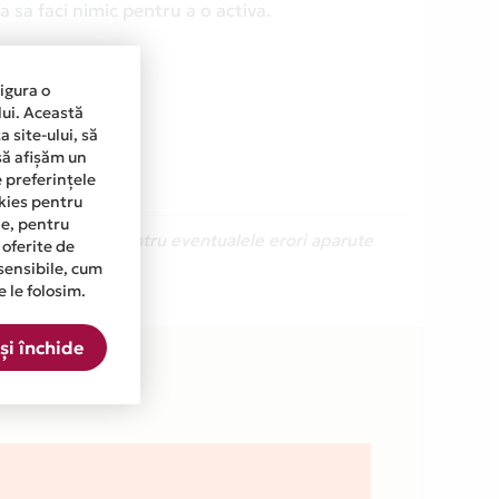
 sa faci nimic pentru a o activa.
sigura o
lui. Această
 site-ului, să
să afișăm un
e preferințele
okies pentru
ine, pentru
Ne cerem scuze pentru eventualele erori aparute
 oferite de
sensibile, cum
e le folosim.
 din lista.
și închide