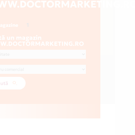
WW.DOCTORMARKETING.R
1
magazine
tă un magazin
W.DOCTORMARKETING.RO
ută