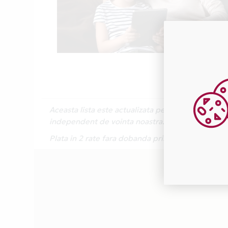
Aceasta lista este actualizata periodic cu inform
independent de vointa noastra.
Plata in 2 rate fara dobanda prin Card Avantaj