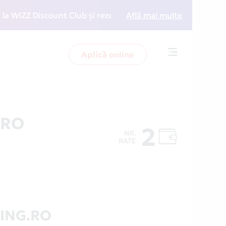
ZZ Discount Club și rezervări la preț redus
Află mai multe
• Zboară 
Aplică online
Toggle
navigation
.RO
2
NR.
RATE
ING.RO