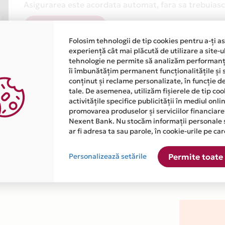
Asigurarea este acordata automat, fara sa trebuiasca
Afla mai multe
Folosim tehnologii de tip cookies pentru a-ți a
experiență cât mai plăcută de utilizare a site-u
tehnologie ne permite să analizăm performanța
îi îmbunătățim permanent funcționalitățile și 
conținut și reclame personalizate, în funcție d
tale. De asemenea, utilizăm fișierele de tip co
activitățile specifice publicității în mediul onl
atiile primite de la fiecare comerciant partener Card Avantaj. 
promovarea produselor și serviciilor financiare
Nexent Bank. Nu stocăm informații personale 
ar fi adresa ta sau parole, în cookie-urile pe car
 este disponibila in magazinul online WWW.DOCTORMARKETING.RO
Personalizează setările
Permite toate 