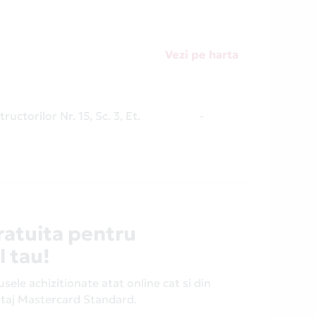
Vezi pe harta
ructorilor Nr. 15, Sc. 3, Et.
-
ratuita pentru
l tau!
ele achizitionate atat online cat si din
antaj Mastercard Standard.