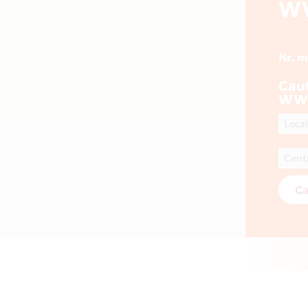
W
Nr. 
Cau
WW
Ca