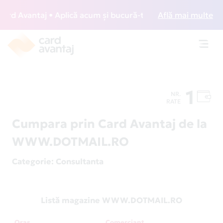
d Avantaj • Aplică acum și bucură-te de acces gratuit la lo
Află mai multe
Toggl
navig
1
NR.
RATE
Cumpara prin Card Avantaj de la
WWW.DOTMAIL.RO
Categorie
: Consultanta
Listă magazine WWW.DOTMAIL.RO
Oraș
Comerciant