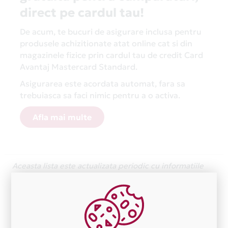
direct pe cardul tau!
De acum, te bucuri de asigurare inclusa pentru
produsele achizitionate atat online cat si din
magazinele fizice prin cardul tau de credit Card
Avantaj Mastercard Standard.
Asigurarea este acordata automat, fara sa
trebuiasca sa faci nimic pentru a o activa.
Afla mai multe
Aceasta lista este actualizata periodic cu informatiile
primite de la fiecare comerciant partener Card Avantaj.
Ne cerem scuze pentru eventualele erori aparute
independent de vointa noastra.
Plata in 1 rate fara dobanda prin Card Avantaj este