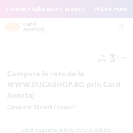
 Avantaj • Aplică acum și bucură-te de acces gratuit la lou
Află mai multe
Toggl
navig
3
NR.
RATE
Cumpara in rate de la
WWW.DUCASHOP.RO prin Card
Avantaj
Categorie
: Bijuterii / Ceasuri
Listă magazine WWW.DUCASHOP.RO