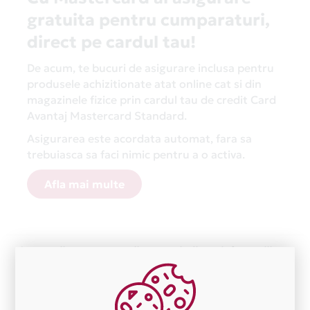
gratuita pentru cumparaturi,
direct pe cardul tau!
De acum, te bucuri de asigurare inclusa pentru
produsele achizitionate atat online cat si din
magazinele fizice prin cardul tau de credit Card
Avantaj Mastercard Standard.
Asigurarea este acordata automat, fara sa
trebuiasca sa faci nimic pentru a o activa.
Afla mai multe
Aceasta lista este actualizata periodic cu informatiile
primite de la fiecare comerciant partener Card Avantaj.
Ne cerem scuze pentru eventualele erori aparute
independent de vointa noastra.