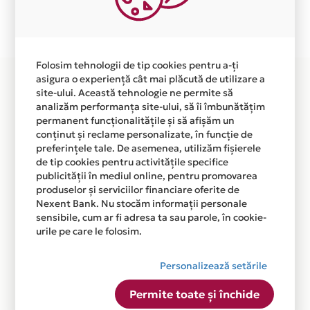
Plata in 3 rate fara dobanda prin Card Avantaj este
disponibila in magazinul online WWW.DUCASHOP.RO
din lista.
Folosim tehnologii de tip cookies pentru a-ți
asigura o experiență cât mai plăcută de utilizare a
site-ului. Această tehnologie ne permite să
analizăm performanța site-ului, să îi îmbunătățim
permanent funcționalitățile și să afișăm un
conținut și reclame personalizate, în funcție de
preferințele tale. De asemenea, utilizăm fișierele
de tip cookies pentru activitățile specifice
publicității în mediul online, pentru promovarea
produselor și serviciilor financiare oferite de
Nexent Bank. Nu stocăm informații personale
sensibile, cum ar fi adresa ta sau parole, în cookie-
urile pe care le folosim.
Personalizează setările
Permite toate și închide