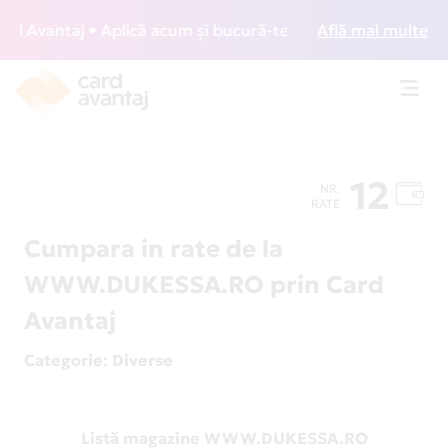
 Avantaj • Aplică acum și bucură-te de acces gratuit la lou
Află mai multe
Toggl
navig
12
NR.
RATE
Cumpara in rate de la
WWW.DUKESSA.RO prin Card
Avantaj
Categorie
: Diverse
Listă magazine WWW.DUKESSA.RO