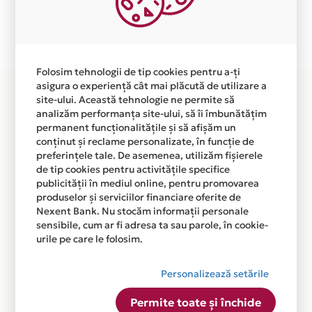
Plata in 12 rate fara dobanda prin Card Avantaj este
disponibila in magazinul online WWW.DUKESSA.RO din
lista.
Folosim tehnologii de tip cookies pentru a-ți
asigura o experiență cât mai plăcută de utilizare a
site-ului. Această tehnologie ne permite să
analizăm performanța site-ului, să îi îmbunătățim
permanent funcționalitățile și să afișăm un
conținut și reclame personalizate, în funcție de
preferințele tale. De asemenea, utilizăm fișierele
de tip cookies pentru activitățile specifice
publicității în mediul online, pentru promovarea
produselor și serviciilor financiare oferite de
Nexent Bank. Nu stocăm informații personale
sensibile, cum ar fi adresa ta sau parole, în cookie-
urile pe care le folosim.
Personalizează setările
Permite toate și închide