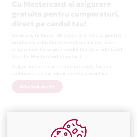
Cu Mastercard ai asigurare
gratuita pentru cumparaturi,
direct pe cardul tau!
De acum, te bucuri de asigurare inclusa pentru
produsele achizitionate atat online cat si din
magazinele fizice prin cardul tau de credit Card
Avantaj Mastercard Standard.
Asigurarea este acordata automat, fara sa
trebuiasca sa faci nimic pentru a o activa.
Afla mai multe
Aceasta lista este actualizata periodic cu informatiile
primite de la fiecare comerciant partener Card Avantaj.
Ne cerem scuze pentru eventualele erori aparute
independent de vointa noastra.