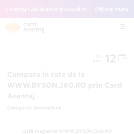
 Avantaj • Aplică acum și bucură-te de acces gratuit la lou
Află mai multe
Toggl
navig
12
NR.
RATE
Cumpara in rate de la
WWW.DYSON.360.RO prin Card
Avantaj
Categorie
: Decoratiuni
Listă magazine WWW.DYSON.360.RO