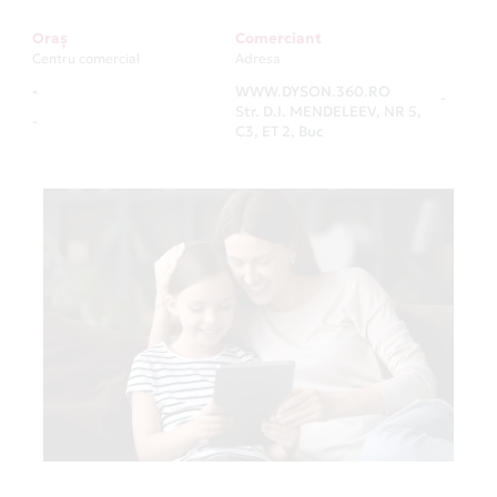
Oraș
Comerciant
Centru comercial
Adresa
-
WWW.DYSON.360.RO
-
Str. D.I. MENDELEEV, NR 5,
-
C3, ET 2, Buc