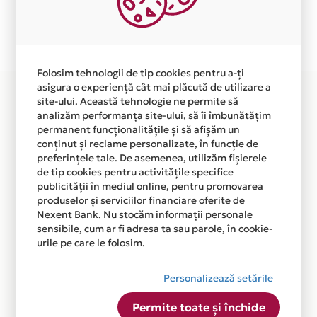
Plata in 12 rate fara dobanda prin Card Avantaj este
disponibila in magazinul online WWW.DYSON.360.RO
din lista.
Folosim tehnologii de tip cookies pentru a-ți
asigura o experiență cât mai plăcută de utilizare a
site-ului. Această tehnologie ne permite să
analizăm performanța site-ului, să îi îmbunătățim
permanent funcționalitățile și să afișăm un
conținut și reclame personalizate, în funcție de
preferințele tale. De asemenea, utilizăm fișierele
de tip cookies pentru activitățile specifice
publicității în mediul online, pentru promovarea
produselor și serviciilor financiare oferite de
Nexent Bank. Nu stocăm informații personale
sensibile, cum ar fi adresa ta sau parole, în cookie-
urile pe care le folosim.
Personalizează setările
Permite toate și închide