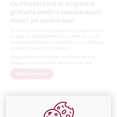
Cu Mastercard ai asigurare
gratuita pentru cumparaturi,
direct pe cardul tau!
De acum, te bucuri de asigurare inclusa pentru
produsele achizitionate atat online cat si din
magazinele fizice prin cardul tau de credit Card
Avantaj Mastercard Standard.
Asigurarea este acordata automat, fara sa
trebuiasca sa faci nimic pentru a o activa.
Afla mai multe
Aceasta lista este actualizata periodic cu informatiile
primite de la fiecare comerciant partener Card Avantaj.
Ne cerem scuze pentru eventualele erori aparute
independent de vointa noastra.