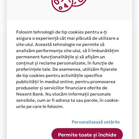
Plata in 3 rate fara dobanda prin Card Avantaj este
disponibila in magazinul online WWW.EASTCOM.RO din
lista.
Folosim tehnologii de tip cookies pentru a-ți
asigura o experiență cât mai plăcută de utilizare a
site-ului. Această tehnologie ne permite să
analizăm performanța site-ului, să îi îmbunătățim
permanent funcționalitățile și să afișăm un
conținut și reclame personalizate, în funcție de
preferințele tale. De asemenea, utilizăm fișierele
de tip cookies pentru activitățile specifice
publicității în mediul online, pentru promovarea
produselor și serviciilor financiare oferite de
Nexent Bank. Nu stocăm informații personale
sensibile, cum ar fi adresa ta sau parole, în cookie-
urile pe care le folosim.
Personalizează setările
Permite toate și închide