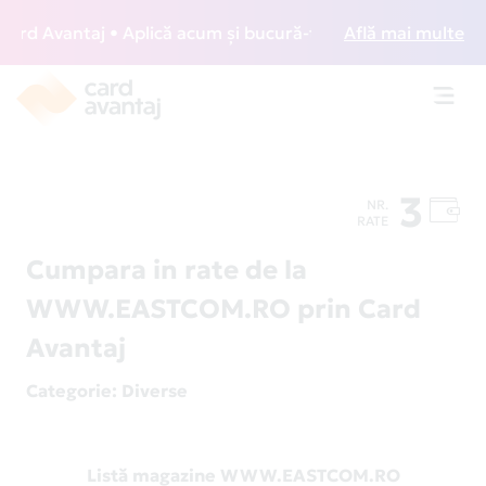
d Avantaj • Aplică acum și bucură-te de acces gratuit la lo
Află mai multe
Toggl
navig
3
NR.
RATE
Cumpara in rate de la
WWW.EASTCOM.RO prin Card
Avantaj
Categorie
: Diverse
Listă magazine WWW.EASTCOM.RO