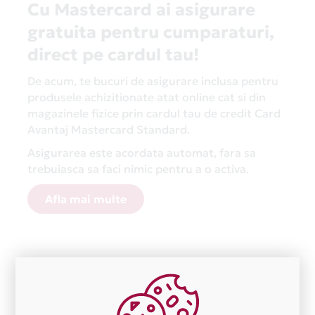
Cu Mastercard ai asigurare
gratuita pentru cumparaturi,
direct pe cardul tau!
De acum, te bucuri de asigurare inclusa pentru
produsele achizitionate atat online cat si din
magazinele fizice prin cardul tau de credit Card
Avantaj Mastercard Standard.
Asigurarea este acordata automat, fara sa
trebuiasca sa faci nimic pentru a o activa.
Afla mai multe
Aceasta lista este actualizata periodic cu informatiile
primite de la fiecare comerciant partener Card Avantaj.
Ne cerem scuze pentru eventualele erori aparute
independent de vointa noastra.