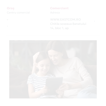
Oraș
Comerciant
Centru comercial
Adresa
-
WWW.EASTCOM.RO
-
Chitila soseaua Banatului
-
14, bloc 1, ap