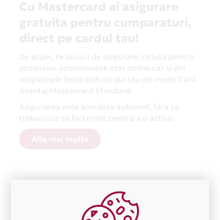
Cu Mastercard ai asigurare
gratuita pentru cumparaturi,
direct pe cardul tau!
De acum, te bucuri de asigurare inclusa pentru
produsele achizitionate atat online cat si din
magazinele fizice prin cardul tau de credit Card
Avantaj Mastercard Standard.
Asigurarea este acordata automat, fara sa
trebuiasca sa faci nimic pentru a o activa.
Afla mai multe
Aceasta lista este actualizata periodic cu informatiile
primite de la fiecare comerciant partener Card Avantaj.
Ne cerem scuze pentru eventualele erori aparute
independent de vointa noastra.