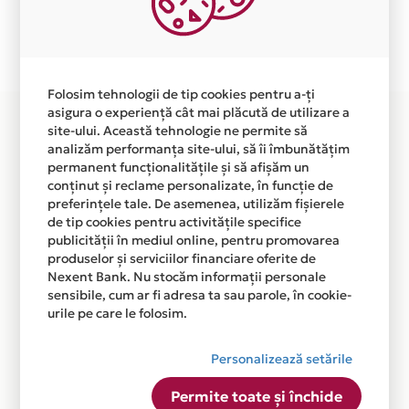
Plata in 6 rate fara dobanda prin Card Avantaj este
disponibila in magazinul online WWW.EASYCHARGE.RO
din lista.
Folosim tehnologii de tip cookies pentru a-ți
asigura o experiență cât mai plăcută de utilizare a
site-ului. Această tehnologie ne permite să
analizăm performanța site-ului, să îi îmbunătățim
permanent funcționalitățile și să afișăm un
conținut și reclame personalizate, în funcție de
preferințele tale. De asemenea, utilizăm fișierele
de tip cookies pentru activitățile specifice
publicității în mediul online, pentru promovarea
produselor și serviciilor financiare oferite de
Nexent Bank. Nu stocăm informații personale
sensibile, cum ar fi adresa ta sau parole, în cookie-
urile pe care le folosim.
Personalizează setările
Permite toate și închide