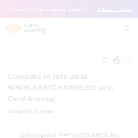
d Avantaj • Aplică acum și bucură-te de acces gratuit la lo
Află mai multe
Toggl
navig
6
NR.
RATE
Cumpara in rate de la
WWW.EASYCHARGE.RO prin
Card Avantaj
Categorie
: Diverse
Listă magazine WWW.EASYCHARGE.RO