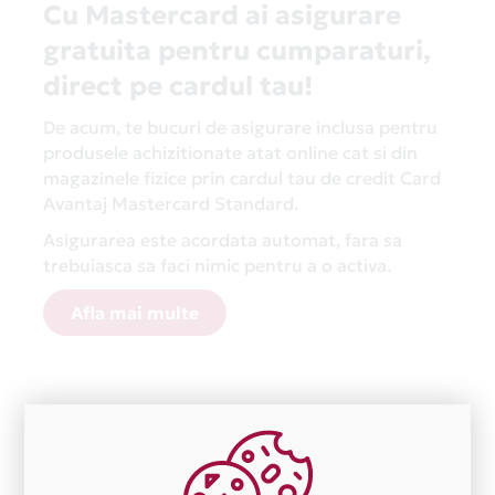
Cu Mastercard ai asigurare
gratuita pentru cumparaturi,
direct pe cardul tau!
De acum, te bucuri de asigurare inclusa pentru
produsele achizitionate atat online cat si din
magazinele fizice prin cardul tau de credit Card
Avantaj Mastercard Standard.
Asigurarea este acordata automat, fara sa
trebuiasca sa faci nimic pentru a o activa.
Afla mai multe
Aceasta lista este actualizata periodic cu informatiile
primite de la fiecare comerciant partener Card Avantaj.
Ne cerem scuze pentru eventualele erori aparute
independent de vointa noastra.