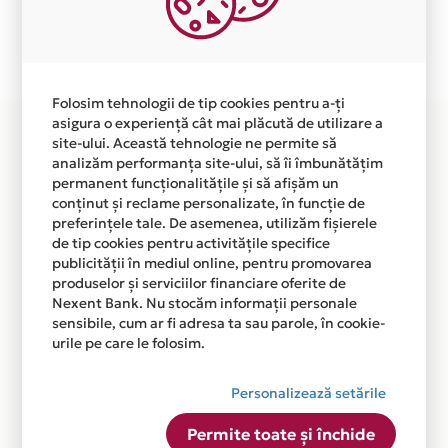
Plata in 4 rate fara dobanda prin Card Avantaj este
disponibila in magazinul online WWW.EBRAZI.RO din
lista.
Folosim tehnologii de tip cookies pentru a-ți
asigura o experiență cât mai plăcută de utilizare a
site-ului. Această tehnologie ne permite să
analizăm performanța site-ului, să îi îmbunătățim
permanent funcționalitățile și să afișăm un
conținut și reclame personalizate, în funcție de
preferințele tale. De asemenea, utilizăm fișierele
de tip cookies pentru activitățile specifice
publicității în mediul online, pentru promovarea
produselor și serviciilor financiare oferite de
Nexent Bank. Nu stocăm informații personale
sensibile, cum ar fi adresa ta sau parole, în cookie-
urile pe care le folosim.
Personalizează setările
Permite toate și închide