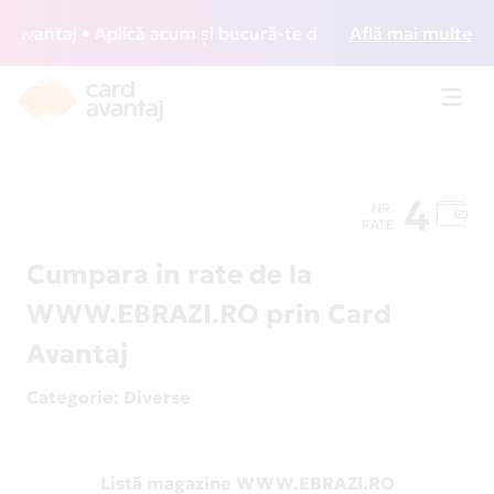
vantaj • Aplică acum și bucură-te de acces gratuit la loung
Află mai multe
Toggl
navig
4
NR.
RATE
Cumpara in rate de la
WWW.EBRAZI.RO prin Card
Avantaj
Categorie
: Diverse
Listă magazine WWW.EBRAZI.RO