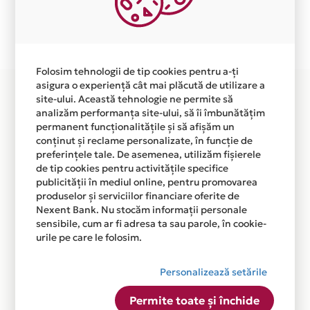
Plata in 12 rate fara dobanda prin Card Avantaj este
disponibila in magazinul online WWW.ECOROTARY.RO
din lista.
Folosim tehnologii de tip cookies pentru a-ți
asigura o experiență cât mai plăcută de utilizare a
site-ului. Această tehnologie ne permite să
analizăm performanța site-ului, să îi îmbunătățim
permanent funcționalitățile și să afișăm un
conținut și reclame personalizate, în funcție de
preferințele tale. De asemenea, utilizăm fișierele
de tip cookies pentru activitățile specifice
publicității în mediul online, pentru promovarea
produselor și serviciilor financiare oferite de
Nexent Bank. Nu stocăm informații personale
sensibile, cum ar fi adresa ta sau parole, în cookie-
urile pe care le folosim.
Personalizează setările
Permite toate și închide