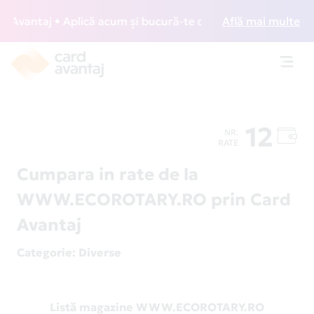
vantaj • Aplică acum și bucură-te de acces gratuit la loung
Află mai multe
Toggl
navig
12
NR.
RATE
Cumpara in rate de la
WWW.ECOROTARY.RO prin Card
Avantaj
Categorie
: Diverse
Listă magazine WWW.ECOROTARY.RO