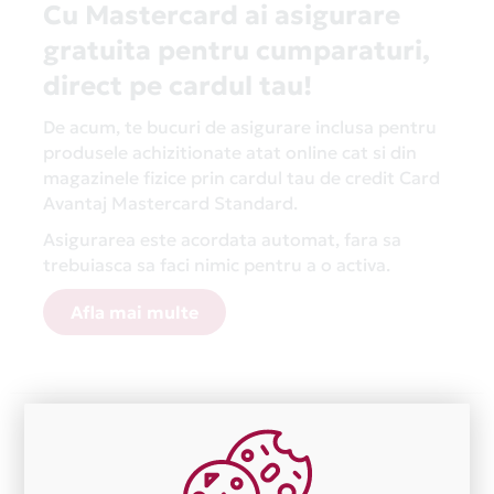
Cu Mastercard ai asigurare
gratuita pentru cumparaturi,
direct pe cardul tau!
De acum, te bucuri de asigurare inclusa pentru
produsele achizitionate atat online cat si din
magazinele fizice prin cardul tau de credit Card
Avantaj Mastercard Standard.
Asigurarea este acordata automat, fara sa
trebuiasca sa faci nimic pentru a o activa.
Afla mai multe
Aceasta lista este actualizata periodic cu informatiile
primite de la fiecare comerciant partener Card Avantaj.
Ne cerem scuze pentru eventualele erori aparute
independent de vointa noastra.