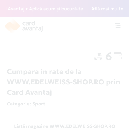
 Avantaj • Aplică acum și bucură-te de acces gratuit la lou
Află mai multe
Toggl
navig
6
NR.
RATE
Cumpara in rate de la
WWW.EDELWEISS-SHOP.RO prin
Card Avantaj
Categorie
: Sport
Listă magazine WWW.EDELWEISS-SHOP.RO