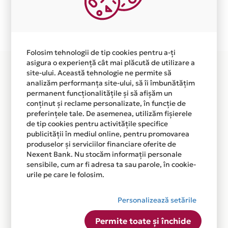
Plata in 6 rate fara dobanda prin Card Avantaj este
disponibila in magazinul online WWW.EDELWEISS-
SHOP.RO din lista.
Folosim tehnologii de tip cookies pentru a-ți
asigura o experiență cât mai plăcută de utilizare a
site-ului. Această tehnologie ne permite să
analizăm performanța site-ului, să îi îmbunătățim
permanent funcționalitățile și să afișăm un
conținut și reclame personalizate, în funcție de
preferințele tale. De asemenea, utilizăm fișierele
de tip cookies pentru activitățile specifice
publicității în mediul online, pentru promovarea
produselor și serviciilor financiare oferite de
Nexent Bank. Nu stocăm informații personale
sensibile, cum ar fi adresa ta sau parole, în cookie-
urile pe care le folosim.
Personalizează setările
Permite toate și închide