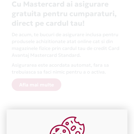
Cu Mastercard ai asigurare
gratuita pentru cumparaturi,
direct pe cardul tau!
De acum, te bucuri de asigurare inclusa pentru
produsele achizitionate atat online cat si din
magazinele fizice prin cardul tau de credit Card
Avantaj Mastercard Standard.
Asigurarea este acordata automat, fara sa
trebuiasca sa faci nimic pentru a o activa.
Afla mai multe
Aceasta lista este actualizata periodic cu informatiile
primite de la fiecare comerciant partener Card Avantaj.
Ne cerem scuze pentru eventualele erori aparute
independent de vointa noastra.