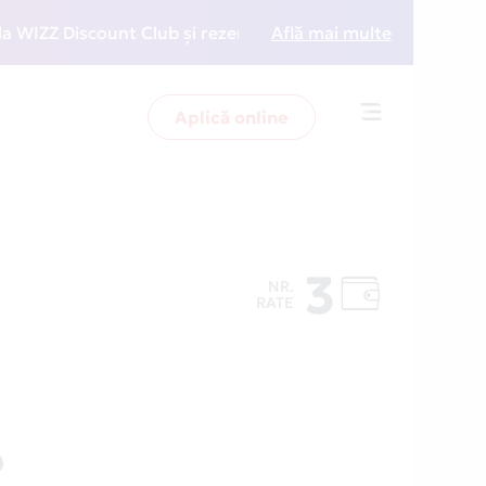
Z Discount Club și rezervări la preț redus
Află mai multe
• Zboară m
Aplică online
Toggle
navigation
3
NR.
RATE
O