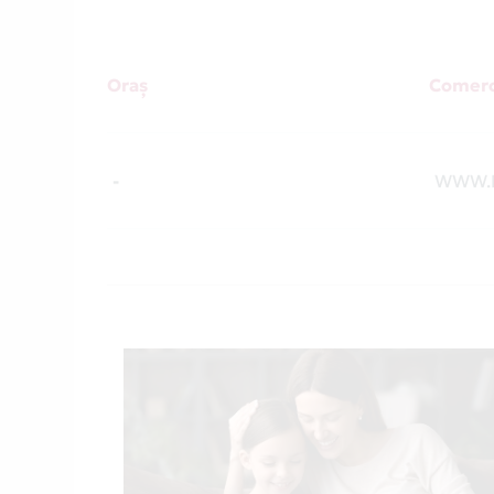
Oraș
Comerc
-
WWW.