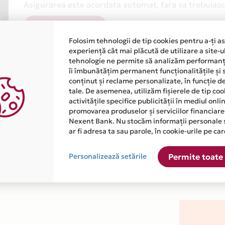
Asigurarea este acordata automat, fara sa trebuiasca
Afla mai multe
Folosim tehnologii de tip cookies pentru a-ți a
experiență cât mai plăcută de utilizare a site-u
tehnologie ne permite să analizăm performanța
îi îmbunătățim permanent funcționalitățile și 
conținut și reclame personalizate, în funcție d
tale. De asemenea, utilizăm fișierele de tip co
activitățile specifice publicității în mediul onl
atiile primite de la fiecare comerciant partener Card Avantaj. 
promovarea produselor și serviciilor financiare
Nexent Bank. Nu stocăm informații personale 
ar fi adresa ta sau parole, în cookie-urile pe car
ste disponibila in magazinul online WWW.EDEPO.RO din lista.
Personalizează setările
Permite toate 