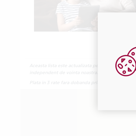
Aceasta lista este actualizata periodic cu inform
independent de vointa noastra.
Plata in 3 rate fara dobanda prin Card Avantaj e