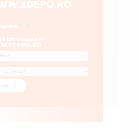
WW.EDEPO.RO
1
magazine
tă un magazin
W.EDEPO.RO
ută