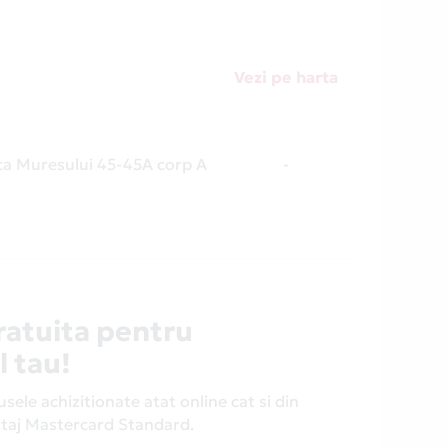
Vezi pe harta
ca Muresului 45-45A corp A
-
ratuita pentru
l tau!
ele achizitionate atat online cat si din
antaj Mastercard Standard.