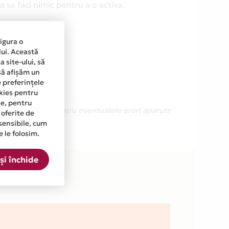
 sa faci nimic pentru a o activa.
sigura o
lui. Această
 site-ului, să
să afișăm un
e preferințele
okies pentru
ine, pentru
Ne cerem scuze pentru eventualele erori aparute
 oferite de
sensibile, cum
e le folosim.
și închide