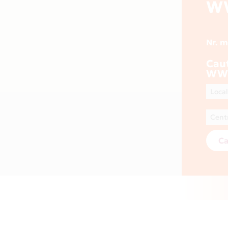
W
Nr. 
Cau
WW
Ca