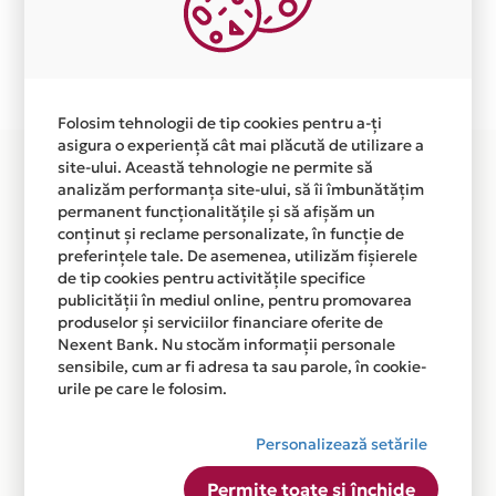
independent de vointa noastra.
Plata in 3 rate fara dobanda prin Card Avantaj este
disponibila in magazinul online WWW.EDITURA-
ARTHUR.RO din lista.
Folosim tehnologii de tip cookies pentru a-ți
asigura o experiență cât mai plăcută de utilizare a
site-ului. Această tehnologie ne permite să
analizăm performanța site-ului, să îi îmbunătățim
permanent funcționalitățile și să afișăm un
conținut și reclame personalizate, în funcție de
preferințele tale. De asemenea, utilizăm fișierele
de tip cookies pentru activitățile specifice
publicității în mediul online, pentru promovarea
produselor și serviciilor financiare oferite de
Nexent Bank. Nu stocăm informații personale
sensibile, cum ar fi adresa ta sau parole, în cookie-
urile pe care le folosim.
Personalizează setările
Permite toate și închide