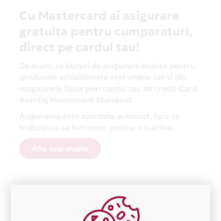
Cu Mastercard ai asigurare
gratuita pentru cumparaturi,
direct pe cardul tau!
De acum, te bucuri de asigurare inclusa pentru
produsele achizitionate atat online cat si din
magazinele fizice prin cardul tau de credit Card
Avantaj Mastercard Standard.
Asigurarea este acordata automat, fara sa
trebuiasca sa faci nimic pentru a o activa.
Afla mai multe
Aceasta lista este actualizata periodic cu informatiile
primite de la fiecare comerciant partener Card Avantaj.
Ne cerem scuze pentru eventualele erori aparute