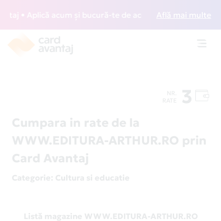
aj • Aplică acum și bucură-te de acces gratuit la lounge-ur
Află mai multe
Toggl
navig
3
NR.
RATE
Cumpara in rate de la
WWW.EDITURA-ARTHUR.RO prin
Card Avantaj
Categorie
: Cultura si educatie
Listă magazine WWW.EDITURA-ARTHUR.RO