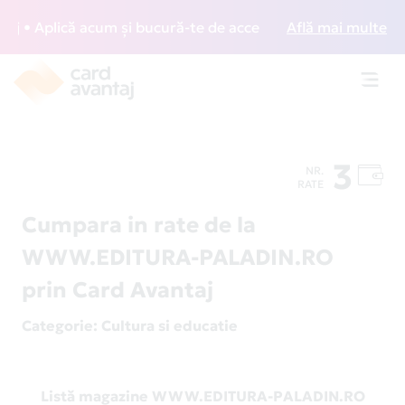
 • Aplică acum și bucură-te de acces gratuit la lounge-uri 
Află mai multe
Toggl
navig
3
NR.
RATE
Cumpara in rate de la
WWW.EDITURA-PALADIN.RO
prin Card Avantaj
Categorie
: Cultura si educatie
Listă magazine WWW.EDITURA-PALADIN.RO