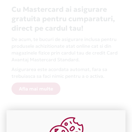
Cu Mastercard ai asigurare
gratuita pentru cumparaturi,
direct pe cardul tau!
De acum, te bucuri de asigurare inclusa pentru
produsele achizitionate atat online cat si din
magazinele fizice prin cardul tau de credit Card
Avantaj Mastercard Standard.
Asigurarea este acordata automat, fara sa
trebuiasca sa faci nimic pentru a o activa.
Afla mai multe
Aceasta lista este actualizata periodic cu informatiile
primite de la fiecare comerciant partener Card Avantaj.
Ne cerem scuze pentru eventualele erori aparute