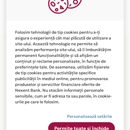
independent de vointa noastra.
Plata in 3 rate fara dobanda prin Card Avantaj este
disponibila in magazinul online WWW.EDITURA-
PALADIN.RO din lista.
Folosim tehnologii de tip cookies pentru a-ți
asigura o experiență cât mai plăcută de utilizare a
site-ului. Această tehnologie ne permite să
analizăm performanța site-ului, să îi îmbunătățim
permanent funcționalitățile și să afișăm un
conținut și reclame personalizate, în funcție de
preferințele tale. De asemenea, utilizăm fișierele
de tip cookies pentru activitățile specifice
publicității în mediul online, pentru promovarea
produselor și serviciilor financiare oferite de
Nexent Bank. Nu stocăm informații personale
sensibile, cum ar fi adresa ta sau parole, în cookie-
urile pe care le folosim.
Personalizează setările
Permite toate și închide