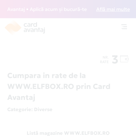
Avantaj • Aplică acum și bucură-te de acces gratuit la lou
Află mai multe
Toggl
navig
3
NR.
RATE
Cumpara in rate de la
WWW.ELFBOX.RO prin Card
Avantaj
Categorie
: Diverse
Listă magazine WWW.ELFBOX.RO