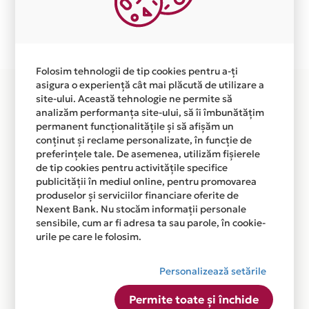
Plata in 3 rate fara dobanda prin Card Avantaj este
disponibila in magazinul online WWW.ELFBOX.RO din
lista.
Folosim tehnologii de tip cookies pentru a-ți
asigura o experiență cât mai plăcută de utilizare a
site-ului. Această tehnologie ne permite să
analizăm performanța site-ului, să îi îmbunătățim
permanent funcționalitățile și să afișăm un
conținut și reclame personalizate, în funcție de
preferințele tale. De asemenea, utilizăm fișierele
de tip cookies pentru activitățile specifice
publicității în mediul online, pentru promovarea
produselor și serviciilor financiare oferite de
Nexent Bank. Nu stocăm informații personale
sensibile, cum ar fi adresa ta sau parole, în cookie-
urile pe care le folosim.
Personalizează setările
Permite toate și închide