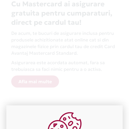
Cu Mastercard ai asigurare
gratuita pentru cumparaturi,
direct pe cardul tau!
De acum, te bucuri de asigurare inclusa pentru
produsele achizitionate atat online cat si din
magazinele fizice prin cardul tau de credit Card
Avantaj Mastercard Standard.
Asigurarea este acordata automat, fara sa
trebuiasca sa faci nimic pentru a o activa.
Afla mai multe
Aceasta lista este actualizata periodic cu informatiile
primite de la fiecare comerciant partener Card Avantaj.
Ne cerem scuze pentru eventualele erori aparute
independent de vointa noastra.