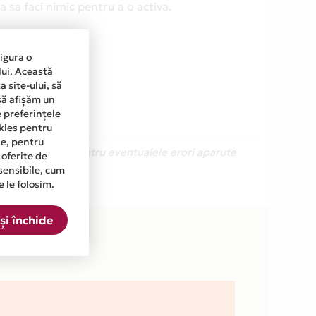
 sa faci nimic pentru a o activa.
sigura o
lui. Această
 site-ului, să
să afișăm un
e preferințele
okies pentru
ine, pentru
Ne cerem scuze pentru eventualele erori aparute
 oferite de
sensibile, cum
e le folosim.
ta.
și închide