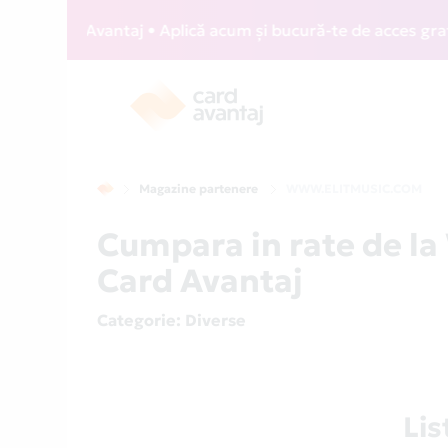
 Card Avantaj • Aplică acum și bucură-te de acces gratuit l
Magazine partenere
WWW.ELITMUSIC.COM
Cumpara in rate de 
Card Avantaj
Categorie
: Diverse
Li