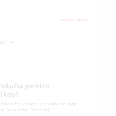
Vezi pe harta
LICII 51
-
ratuita pentru
l tau!
ele achizitionate atat online cat si din
antaj Mastercard Standard.