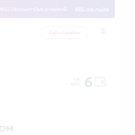
Discount Club și rezervări la preț redus
Află mai multe
• Zboară mai
Aplică online
Toggle
navigation
6
NR.
RATE
COM