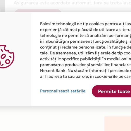
Asigurarea este acordata automat, fara sa trebuiasca
Afla mai multe
Folosim tehnologii de tip cookies pentru a-ți a
experiență cât mai plăcută de utilizare a site-u
tehnologie ne permite să analizăm performanța
îi îmbunătățim permanent funcționalitățile și 
conținut și reclame personalizate, în funcție d
tale. De asemenea, utilizăm fișierele de tip co
activitățile specifice publicității în mediul onl
atiile primite de la fiecare comerciant partener Card Avantaj. 
promovarea produselor și serviciilor financiare
Nexent Bank. Nu stocăm informații personale 
ar fi adresa ta sau parole, în cookie-urile pe car
este disponibila in magazinul online WWW.ELITMUSIC.COM din lis
Personalizează setările
Permite toate 