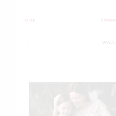
Oraș
Comerc
-
WWW.E