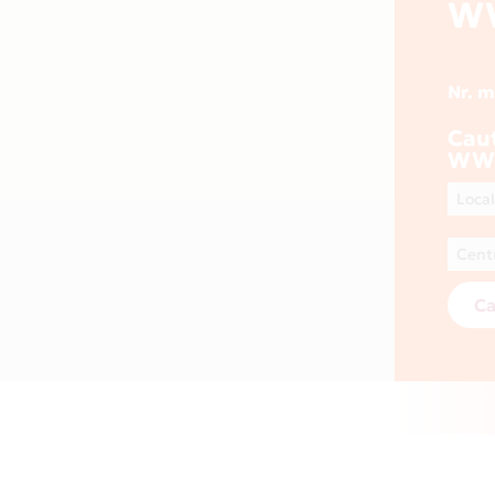
W
Nr. 
Cau
WWW
Ca