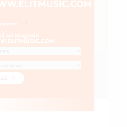
WW.ELITMUSIC.COM
1
magazine
tă un magazin
.ELITMUSIC.COM
ută