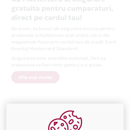
gratuita pentru cumparaturi,
direct pe cardul tau!
De acum, te bucuri de asigurare inclusa pentru
produsele achizitionate atat online cat si din
magazinele fizice prin cardul tau de credit Card
Avantaj Mastercard Standard.
Asigurarea este acordata automat, fara sa
trebuiasca sa faci nimic pentru a o activa.
Afla mai multe
Aceasta lista este actualizata periodic cu informatiile
primite de la fiecare comerciant partener Card Avantaj.
Ne cerem scuze pentru eventualele erori aparute
independent de vointa noastra.