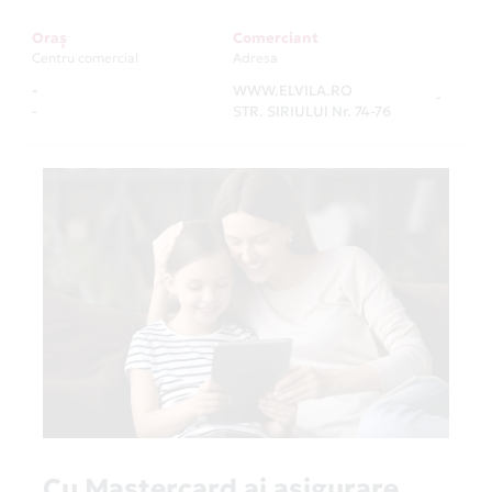
Oraș
Comerciant
Centru comercial
Adresa
-
WWW.ELVILA.RO
-
-
STR. SIRIULUI Nr. 74-76
Cu Mastercard ai asigurare