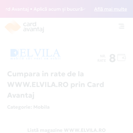
d Avantaj • Aplică acum și bucură-te de acces gratuit la lo
Află mai multe
Toggl
navig
8
NR.
RATE
Cumpara in rate de la
WWW.ELVILA.RO prin Card
Avantaj
Categorie
: Mobila
Listă magazine WWW.ELVILA.RO