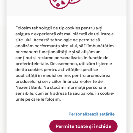
Plata in 8 rate fara dobanda prin Card Avantaj este
disponibila in magazinul online WWW.ELVILA.RO din
lista.
Folosim tehnologii de tip cookies pentru a-ți
asigura o experiență cât mai plăcută de utilizare a
site-ului. Această tehnologie ne permite să
analizăm performanța site-ului, să îi îmbunătățim
permanent funcționalitățile și să afișăm un
conținut și reclame personalizate, în funcție de
preferințele tale. De asemenea, utilizăm fișierele
de tip cookies pentru activitățile specifice
publicității în mediul online, pentru promovarea
produselor și serviciilor financiare oferite de
Nexent Bank. Nu stocăm informații personale
sensibile, cum ar fi adresa ta sau parole, în cookie-
urile pe care le folosim.
Personalizează setările
Permite toate și închide