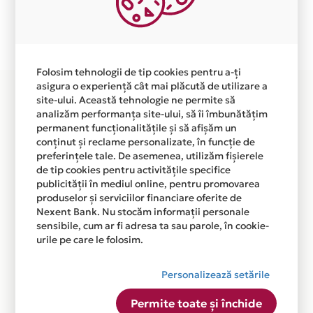
Plata in 4 rate fara dobanda prin Card Avantaj este
disponibila in magazinul online WWW.EMACARPETS.RO
din lista.
Folosim tehnologii de tip cookies pentru a-ți
asigura o experiență cât mai plăcută de utilizare a
site-ului. Această tehnologie ne permite să
analizăm performanța site-ului, să îi îmbunătățim
permanent funcționalitățile și să afișăm un
conținut și reclame personalizate, în funcție de
preferințele tale. De asemenea, utilizăm fișierele
de tip cookies pentru activitățile specifice
publicității în mediul online, pentru promovarea
produselor și serviciilor financiare oferite de
Nexent Bank. Nu stocăm informații personale
sensibile, cum ar fi adresa ta sau parole, în cookie-
urile pe care le folosim.
Personalizează setările
Permite toate și închide