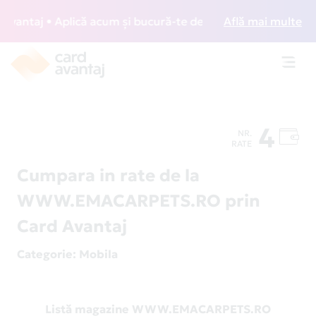
antaj • Aplică acum și bucură-te de acces gratuit la lounge
Află mai multe
Toggl
navig
4
NR.
RATE
Cumpara in rate de la
WWW.EMACARPETS.RO prin
Card Avantaj
Categorie
: Mobila
Listă magazine WWW.EMACARPETS.RO