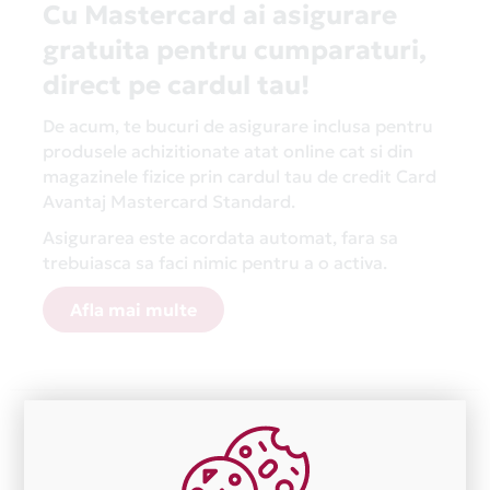
Cu Mastercard ai asigurare
gratuita pentru cumparaturi,
direct pe cardul tau!
De acum, te bucuri de asigurare inclusa pentru
produsele achizitionate atat online cat si din
magazinele fizice prin cardul tau de credit Card
Avantaj Mastercard Standard.
Asigurarea este acordata automat, fara sa
trebuiasca sa faci nimic pentru a o activa.
Afla mai multe
Aceasta lista este actualizata periodic cu informatiile
primite de la fiecare comerciant partener Card Avantaj.
Ne cerem scuze pentru eventualele erori aparute
independent de vointa noastra.