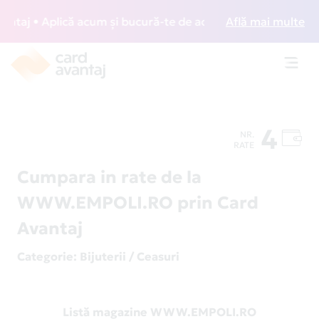
aj • Aplică acum și bucură-te de acces gratuit la lounge-u
Află mai multe
Toggl
navig
4
NR.
RATE
Cumpara in rate de la
WWW.EMPOLI.RO prin Card
Avantaj
Categorie
: Bijuterii / Ceasuri
Listă magazine WWW.EMPOLI.RO