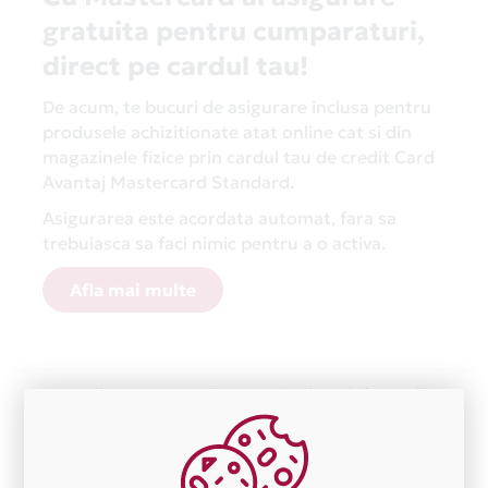
gratuita pentru cumparaturi,
direct pe cardul tau!
De acum, te bucuri de asigurare inclusa pentru
produsele achizitionate atat online cat si din
magazinele fizice prin cardul tau de credit Card
Avantaj Mastercard Standard.
Asigurarea este acordata automat, fara sa
trebuiasca sa faci nimic pentru a o activa.
Afla mai multe
Aceasta lista este actualizata periodic cu informatiile
primite de la fiecare comerciant partener Card Avantaj.
Ne cerem scuze pentru eventualele erori aparute
independent de vointa noastra.