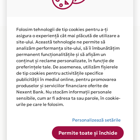
Plata in 4 rate fara dobanda prin Card Avantaj este
disponibila in magazinul online WWW.EMPOLI.RO din
lista.
Folosim tehnologii de tip cookies pentru a-ți
asigura o experiență cât mai plăcută de utilizare a
site-ului. Această tehnologie ne permite să
analizăm performanța site-ului, să îi îmbunătățim
permanent funcționalitățile și să afișăm un
conținut și reclame personalizate, în funcție de
preferințele tale. De asemenea, utilizăm fișierele
de tip cookies pentru activitățile specifice
publicității în mediul online, pentru promovarea
produselor și serviciilor financiare oferite de
Nexent Bank. Nu stocăm informații personale
sensibile, cum ar fi adresa ta sau parole, în cookie-
urile pe care le folosim.
Personalizează setările
Permite toate și închide