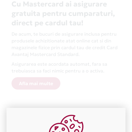
Cu Mastercard ai asigurare
gratuita pentru cumparaturi,
direct pe cardul tau!
De acum, te bucuri de asigurare inclusa pentru
produsele achizitionate atat online cat si din
magazinele fizice prin cardul tau de credit Card
Avantaj Mastercard Standard.
Asigurarea este acordata automat, fara sa
trebuiasca sa faci nimic pentru a o activa.
Afla mai multe
Aceasta lista este actualizata periodic cu informatiile
primite de la fiecare comerciant partener Card Avantaj.
Ne cerem scuze pentru eventualele erori aparute
independent de vointa noastra.