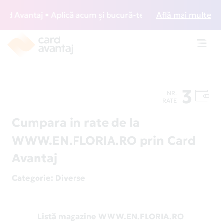
 Avantaj • Aplică acum și bucură-te de acces gratuit la lou
Află mai multe
Toggl
navig
3
NR.
RATE
Cumpara in rate de la
WWW.EN.FLORIA.RO prin Card
Avantaj
Categorie
: Diverse
Listă magazine WWW.EN.FLORIA.RO