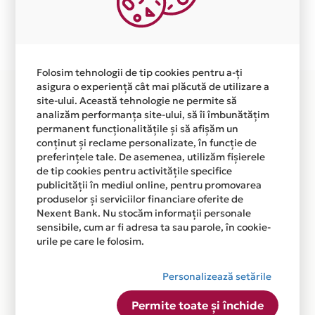
Plata in 3 rate fara dobanda prin Card Avantaj este
disponibila in magazinul online WWW.EN.FLORIA.RO
din lista.
Folosim tehnologii de tip cookies pentru a-ți
asigura o experiență cât mai plăcută de utilizare a
site-ului. Această tehnologie ne permite să
analizăm performanța site-ului, să îi îmbunătățim
permanent funcționalitățile și să afișăm un
conținut și reclame personalizate, în funcție de
preferințele tale. De asemenea, utilizăm fișierele
de tip cookies pentru activitățile specifice
publicității în mediul online, pentru promovarea
produselor și serviciilor financiare oferite de
Nexent Bank. Nu stocăm informații personale
sensibile, cum ar fi adresa ta sau parole, în cookie-
urile pe care le folosim.
Personalizează setările
Permite toate și închide