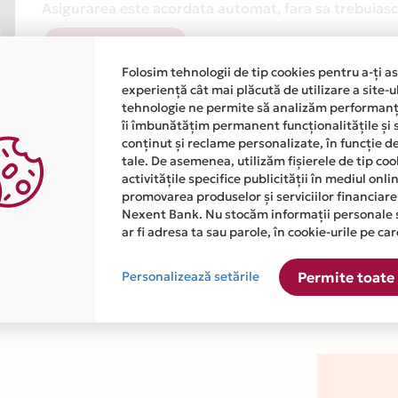
Asigurarea este acordata automat, fara sa trebuiasca
Afla mai multe
Folosim tehnologii de tip cookies pentru a-ți a
experiență cât mai plăcută de utilizare a site-u
tehnologie ne permite să analizăm performanța
îi îmbunătățim permanent funcționalitățile și 
conținut și reclame personalizate, în funcție d
tale. De asemenea, utilizăm fișierele de tip co
activitățile specifice publicității în mediul onl
atiile primite de la fiecare comerciant partener Card Avantaj. 
promovarea produselor și serviciilor financiare
Nexent Bank. Nu stocăm informații personale 
ar fi adresa ta sau parole, în cookie-urile pe car
este disponibila in magazinul online WWW.ESDERMAN.RO din list
Personalizează setările
Permite toate 