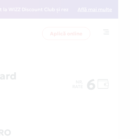
IZZ Discount Club și rezervări la preț redus
Află mai multe
• Zboară
Aplică online
Toggle
navigation
ard
6
NR.
RATE
.RO