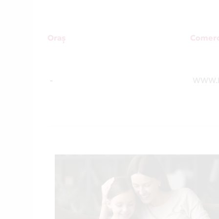
Oraș
Comerc
-
WWW.