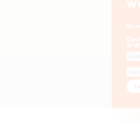
W
Nr. 
Cau
WW
Ca