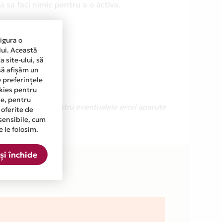
 sa faci nimic pentru a o activa.
sigura o
lui. Această
 site-ului, să
să afișăm un
e preferințele
okies pentru
ine, pentru
Ne cerem scuze pentru eventualele erori aparute
 oferite de
sensibile, cum
e le folosim.
a.
și închide