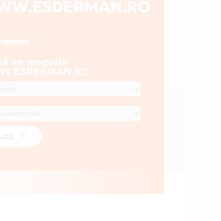
WW.ESDERMAN.RO
1
magazine
tă un magazin
W.ESDERMAN.RO
ută