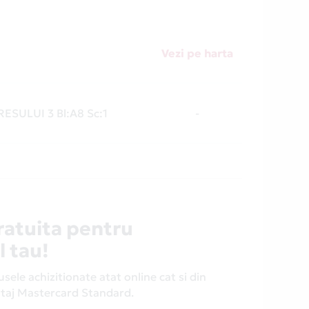
Vezi pe harta
RESULUI 3 Bl:A8 Sc:1
-
ratuita pentru
l tau!
ele achizitionate atat online cat si din
antaj Mastercard Standard.