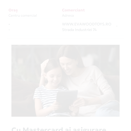
Oraș
Comerciant
Centru comercial
Adresa
-
WWW.EVAWOODTOYS.RO
-
-
Strada Industriei 74
Cu Mastercard ai asigurare