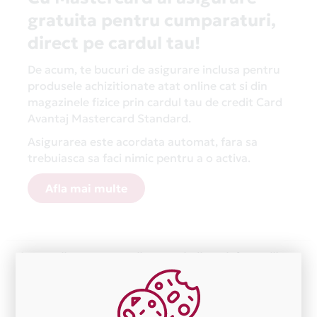
gratuita pentru cumparaturi,
direct pe cardul tau!
De acum, te bucuri de asigurare inclusa pentru
produsele achizitionate atat online cat si din
magazinele fizice prin cardul tau de credit Card
Avantaj Mastercard Standard.
Asigurarea este acordata automat, fara sa
trebuiasca sa faci nimic pentru a o activa.
Afla mai multe
Aceasta lista este actualizata periodic cu informatiile
primite de la fiecare comerciant partener Card Avantaj.
Ne cerem scuze pentru eventualele erori aparute
independent de vointa noastra.