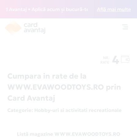
 Avantaj • Aplică acum și bucură-te de acces gratuit la lou
Află mai multe
Toggl
navig
4
NR.
RATE
Cumpara in rate de la
WWW.EVAWOODTOYS.RO prin
Card Avantaj
Categorie
: Hobby-uri si activitati recreationale
Listă magazine WWW.EVAWOODTOYS.RO