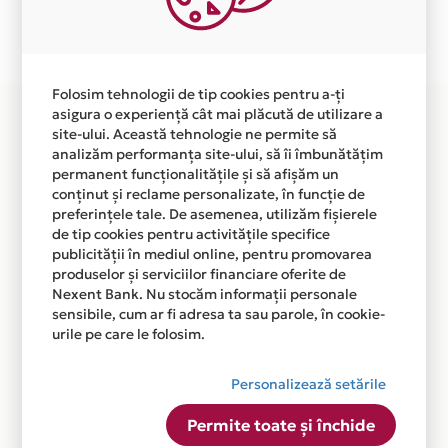
Plata in 4 rate fara dobanda prin Card Avantaj este
disponibila in magazinul online
WWW.EVAWOODTOYS.RO din lista.
Folosim tehnologii de tip cookies pentru a-ți
asigura o experiență cât mai plăcută de utilizare a
site-ului. Această tehnologie ne permite să
analizăm performanța site-ului, să îi îmbunătățim
permanent funcționalitățile și să afișăm un
conținut și reclame personalizate, în funcție de
preferințele tale. De asemenea, utilizăm fișierele
de tip cookies pentru activitățile specifice
publicității în mediul online, pentru promovarea
produselor și serviciilor financiare oferite de
Nexent Bank. Nu stocăm informații personale
sensibile, cum ar fi adresa ta sau parole, în cookie-
urile pe care le folosim.
Personalizează setările
Permite toate și închide