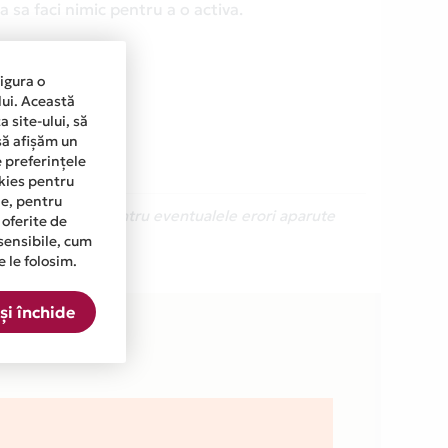
 sa faci nimic pentru a o activa.
sigura o
lui. Această
 site-ului, să
să afișăm un
e preferințele
okies pentru
ine, pentru
Ne cerem scuze pentru eventualele erori aparute
 oferite de
sensibile, cum
e le folosim.
ta.
și închide