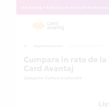
WIZZ Card Avantaj • Aplică acum și bucură-te de acces gratu
Magazine partenere
WWW.EVENTBOOK.RO
Cumpara in rate de 
Card Avantaj
Categorie
: Cultura si educatie
Li