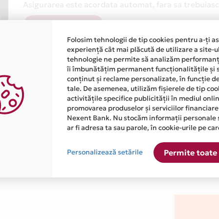
Asigurarea este acordata automat, fara sa trebuiasca
Afla mai multe
Folosim tehnologii de tip cookies pentru a-ți a
experiență cât mai plăcută de utilizare a site-u
tehnologie ne permite să analizăm performanța
îi îmbunătățim permanent funcționalitățile și 
conținut și reclame personalizate, în funcție d
tale. De asemenea, utilizăm fișierele de tip co
activitățile specifice publicității în mediul onl
atiile primite de la fiecare comerciant partener Card Avantaj. 
promovarea produselor și serviciilor financiare
Nexent Bank. Nu stocăm informații personale 
ar fi adresa ta sau parole, în cookie-urile pe car
este disponibila in magazinul online WWW.EVENTBOOK.RO din lis
Personalizează setările
Permite toate 