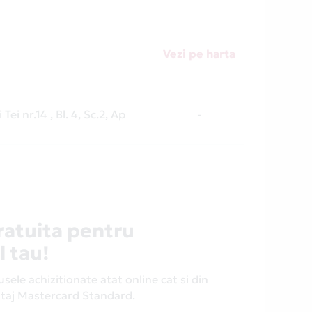
Vezi pe harta
 Tei nr.14 , Bl. 4, Sc.2, Ap
-
ratuita pentru
l tau!
ele achizitionate atat online cat si din
antaj Mastercard Standard.