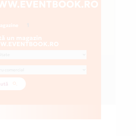
WW.EVENTBOOK.RO
1
magazine
tă un magazin
W.EVENTBOOK.RO
ută