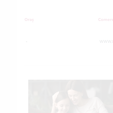
Oraș
Comerc
-
WWW.