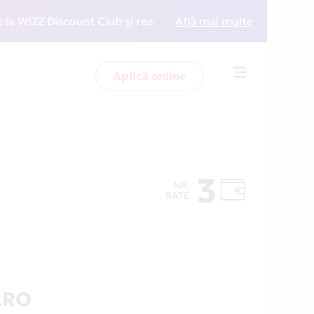
ZZ Discount Club și rezervări la preț redus
Află mai multe
• Zboară 
Aplică online
Toggle
navigation
3
NR.
RATE
.RO