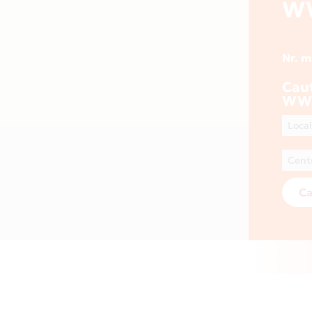
W
Nr. 
Cau
WW
Ca