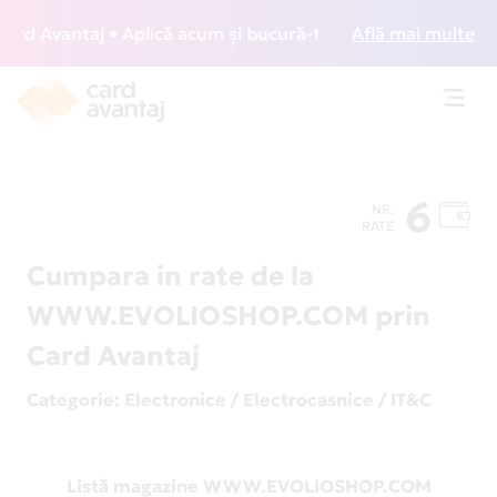
d Avantaj • Aplică acum și bucură-te de acces gratuit la lo
Află mai multe
Toggl
navig
6
NR.
RATE
Cumpara in rate de la
WWW.EVOLIOSHOP.COM prin
Card Avantaj
Categorie
: Electronice / Electrocasnice / IT&C
Listă magazine WWW.EVOLIOSHOP.COM