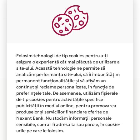
Aceasta lista este actualizata periodic cu informatiile
primite de la fiecare comerciant partener Card Avantaj.
Ne cerem scuze pentru eventualele erori aparute
independent de vointa noastra.
Folosim tehnologii de tip cookies pentru a-ți
Plata in 6 rate fara dobanda prin Card Avantaj este
asigura o experiență cât mai plăcută de utilizare a
disponibila in magazinul online
site-ului. Această tehnologie ne permite să
WWW.EVOLIOSHOP.COM din lista.
analizăm performanța site-ului, să îi îmbunătățim
permanent funcționalitățile și să afișăm un
conținut și reclame personalizate, în funcție de
preferințele tale. De asemenea, utilizăm fișierele
de tip cookies pentru activitățile specifice
publicității în mediul online, pentru promovarea
produselor și serviciilor financiare oferite de
Nexent Bank. Nu stocăm informații personale
sensibile, cum ar fi adresa ta sau parole, în cookie-
urile pe care le folosim.