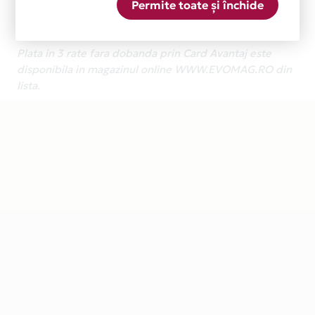
Permite toate și închide
Ne cerem scuze pentru eventualele erori aparute
independent de vointa noastra.
Plata in 3 rate fara dobanda prin Card Avantaj este
disponibila in magazinul online WWW.EVOMAG.RO din
lista.