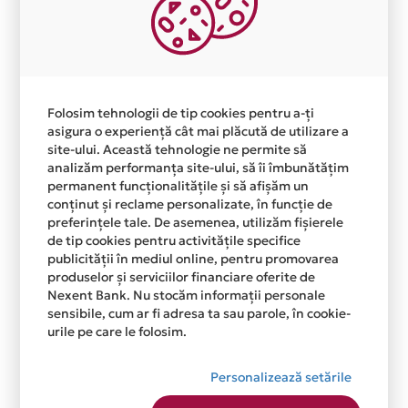
Folosim tehnologii de tip cookies pentru a-ți
asigura o experiență cât mai plăcută de utilizare a
site-ului. Această tehnologie ne permite să
analizăm performanța site-ului, să îi îmbunătățim
permanent funcționalitățile și să afișăm un
conținut și reclame personalizate, în funcție de
preferințele tale. De asemenea, utilizăm fișierele
de tip cookies pentru activitățile specifice
publicității în mediul online, pentru promovarea
produselor și serviciilor financiare oferite de
Nexent Bank. Nu stocăm informații personale
sensibile, cum ar fi adresa ta sau parole, în cookie-
urile pe care le folosim.
Personalizează setările
Aceasta lista este actualizata periodic cu informatiile
primite de la fiecare comerciant partener Card Avantaj.