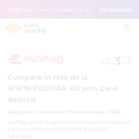
ntaj • Aplică acum și bucură-te de acces gratuit la lounge-
Află mai multe
Toggl
navig
3
NR.
RATE
Cumpara in rate de la
WWW.EVOMAG.RO prin Card
Avantaj
Categorie
: Electronice / Electrocasnice / IT&C
evoMag.ro este magazinul online ce comercializeaza
o gama variata de echipamente si accesorii
hardware.