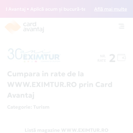
 Avantaj • Aplică acum și bucură-te de acces gratuit la lou
Află mai multe
Toggl
navig
2
NR.
RATE
Cumpara in rate de la
WWW.EXIMTUR.RO prin Card
Avantaj
Categorie
: Turism
Listă magazine WWW.EXIMTUR.RO