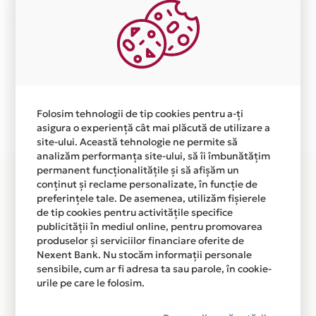
Aceasta lista este actualizata periodic cu informatiile
primite de la fiecare comerciant partener Card Avantaj.
Ne cerem scuze pentru eventualele erori aparute
independent de vointa noastra.
Plata in 2 rate fara dobanda prin Card Avantaj este
Folosim tehnologii de tip cookies pentru a-ți
disponibila in magazinul online WWW.EXIMTUR.RO din
asigura o experiență cât mai plăcută de utilizare a
lista.
site-ului. Această tehnologie ne permite să
analizăm performanța site-ului, să îi îmbunătățim
permanent funcționalitățile și să afișăm un
conținut și reclame personalizate, în funcție de
preferințele tale. De asemenea, utilizăm fișierele
de tip cookies pentru activitățile specifice
publicității în mediul online, pentru promovarea
produselor și serviciilor financiare oferite de
Nexent Bank. Nu stocăm informații personale
sensibile, cum ar fi adresa ta sau parole, în cookie-
urile pe care le folosim.