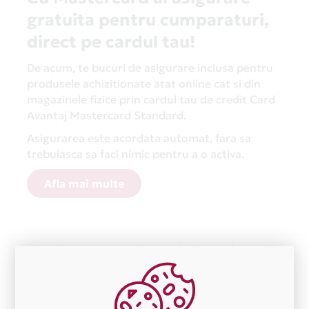
gratuita pentru cumparaturi,
direct pe cardul tau!
De acum, te bucuri de asigurare inclusa pentru
produsele achizitionate atat online cat si din
magazinele fizice prin cardul tau de credit Card
Avantaj Mastercard Standard.
Asigurarea este acordata automat, fara sa
trebuiasca sa faci nimic pentru a o activa.
Afla mai multe
Aceasta lista este actualizata periodic cu informatiile
primite de la fiecare comerciant partener Card Avantaj.
Ne cerem scuze pentru eventualele erori aparute
independent de vointa noastra.