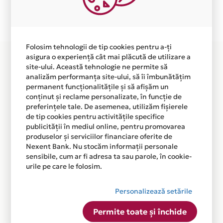
Plata in 2 rate fara dobanda prin Card Avantaj este
disponibila in magazinul online
WWW.EXPERTANVELOPE.RO din lista.
Folosim tehnologii de tip cookies pentru a-ți
asigura o experiență cât mai plăcută de utilizare a
site-ului. Această tehnologie ne permite să
analizăm performanța site-ului, să îi îmbunătățim
permanent funcționalitățile și să afișăm un
conținut și reclame personalizate, în funcție de
preferințele tale. De asemenea, utilizăm fișierele
de tip cookies pentru activitățile specifice
publicității în mediul online, pentru promovarea
produselor și serviciilor financiare oferite de
Nexent Bank. Nu stocăm informații personale
sensibile, cum ar fi adresa ta sau parole, în cookie-
urile pe care le folosim.
Personalizează setările
Permite toate și închide