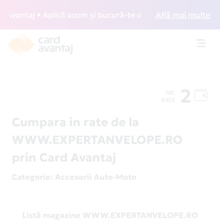
vantaj • Aplică acum și bucură-te de acces gratuit la loung
Află mai multe
Toggl
navig
2
NR.
RATE
Cumpara in rate de la
WWW.EXPERTANVELOPE.RO
prin Card Avantaj
Categorie
: Accesorii Auto-Moto
Listă magazine WWW.EXPERTANVELOPE.RO