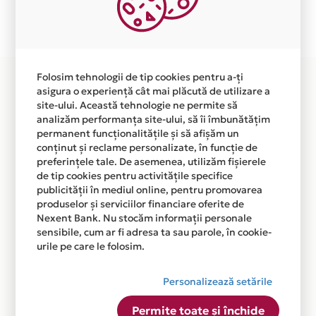
Plata in 1 rate fara dobanda prin Card Avantaj este
disponibila in magazinul online WWW.FARMACIE-
IEFTINA.RO din lista.
Folosim tehnologii de tip cookies pentru a-ți
asigura o experiență cât mai plăcută de utilizare a
site-ului. Această tehnologie ne permite să
analizăm performanța site-ului, să îi îmbunătățim
permanent funcționalitățile și să afișăm un
conținut și reclame personalizate, în funcție de
preferințele tale. De asemenea, utilizăm fișierele
de tip cookies pentru activitățile specifice
publicității în mediul online, pentru promovarea
produselor și serviciilor financiare oferite de
Nexent Bank. Nu stocăm informații personale
sensibile, cum ar fi adresa ta sau parole, în cookie-
urile pe care le folosim.
Personalizează setările
Permite toate și închide