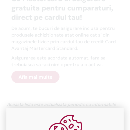
gratuita pentru cumparaturi,
direct pe cardul tau!
De acum, te bucuri de asigurare inclusa pentru
produsele achizitionate atat online cat si din
magazinele fizice prin cardul tau de credit Card
Avantaj Mastercard Standard.
Asigurarea este acordata automat, fara sa
trebuiasca sa faci nimic pentru a o activa.
Afla mai multe
Aceasta lista este actualizata periodic cu informatiile
primite de la fiecare comerciant partener Card Avantaj.
Ne cerem scuze pentru eventualele erori aparute
independent de vointa noastra.