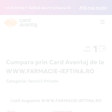
rd Avantaj • Aplică acum și bucură-te de acces gratuit la l
Află mai multe
Toggl
navig
1
NR.
RATE
Cumpara prin Card Avantaj de la
WWW.FARMACIE-IEFTINA.RO
Categorie
: Servicii Private
Listă magazine WWW.FARMACIE-IEFTINA.RO
Oraș
Comerciant