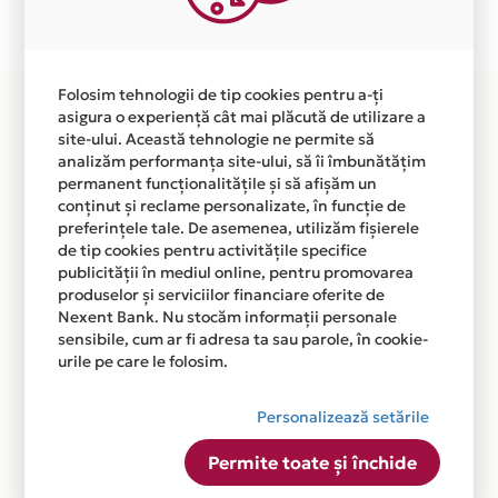
disponibila in magazinul online WWW.FIT-SPORT.RO din
lista.
Folosim tehnologii de tip cookies pentru a-ți
asigura o experiență cât mai plăcută de utilizare a
site-ului. Această tehnologie ne permite să
analizăm performanța site-ului, să îi îmbunătățim
permanent funcționalitățile și să afișăm un
conținut și reclame personalizate, în funcție de
preferințele tale. De asemenea, utilizăm fișierele
de tip cookies pentru activitățile specifice
publicității în mediul online, pentru promovarea
produselor și serviciilor financiare oferite de
Nexent Bank. Nu stocăm informații personale
sensibile, cum ar fi adresa ta sau parole, în cookie-
urile pe care le folosim.
Personalizează setările
Permite toate și închide