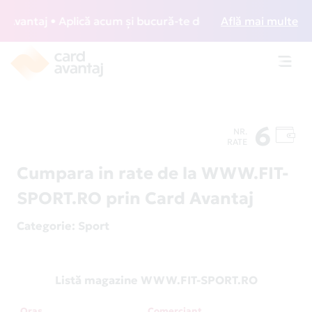
antaj • Aplică acum și bucură-te de acces gratuit la loung
Află mai multe
Toggl
navig
6
NR.
RATE
Cumpara in rate de la WWW.FIT-
SPORT.RO prin Card Avantaj
Categorie
: Sport
Listă magazine WWW.FIT-SPORT.RO
Oraș
Comerciant