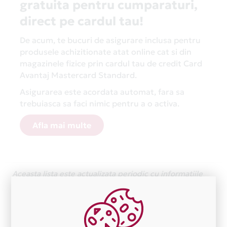
gratuita pentru cumparaturi,
direct pe cardul tau!
De acum, te bucuri de asigurare inclusa pentru
produsele achizitionate atat online cat si din
magazinele fizice prin cardul tau de credit Card
Avantaj Mastercard Standard.
Asigurarea este acordata automat, fara sa
trebuiasca sa faci nimic pentru a o activa.
Afla mai multe
Aceasta lista este actualizata periodic cu informatiile
primite de la fiecare comerciant partener Card Avantaj.
Ne cerem scuze pentru eventualele erori aparute
independent de vointa noastra.
Plata in 6 rate fara dobanda prin Card Avantaj este