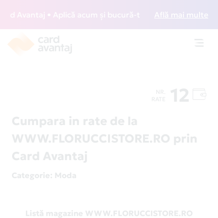
d Avantaj • Aplică acum și bucură-te de acces gratuit la lo
Află mai multe
Toggl
navig
12
NR.
RATE
Cumpara in rate de la
WWW.FLORUCCISTORE.RO prin
Card Avantaj
Categorie
: Moda
Listă magazine WWW.FLORUCCISTORE.RO