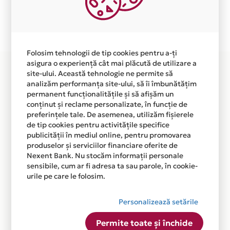
Plata in 12 rate fara dobanda prin Card Avantaj este
disponibila in magazinul online
WWW.FLORUCCISTORE.RO din lista.
Folosim tehnologii de tip cookies pentru a-ți
asigura o experiență cât mai plăcută de utilizare a
site-ului. Această tehnologie ne permite să
analizăm performanța site-ului, să îi îmbunătățim
permanent funcționalitățile și să afișăm un
conținut și reclame personalizate, în funcție de
preferințele tale. De asemenea, utilizăm fișierele
de tip cookies pentru activitățile specifice
publicității în mediul online, pentru promovarea
produselor și serviciilor financiare oferite de
Nexent Bank. Nu stocăm informații personale
sensibile, cum ar fi adresa ta sau parole, în cookie-
urile pe care le folosim.
Personalizează setările
Permite toate și închide