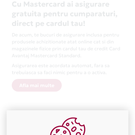
Cu Mastercard ai asigurare
gratuita pentru cumparaturi,
direct pe cardul tau!
De acum, te bucuri de asigurare inclusa pentru
produsele achizitionate atat online cat si din
magazinele fizice prin cardul tau de credit Card
Avantaj Mastercard Standard.
Asigurarea este acordata automat, fara sa
trebuiasca sa faci nimic pentru a o activa.
Afla mai multe
Aceasta lista este actualizata periodic cu informatiile
primite de la fiecare comerciant partener Card Avantaj.
Ne cerem scuze pentru eventualele erori aparute
independent de vointa noastra.