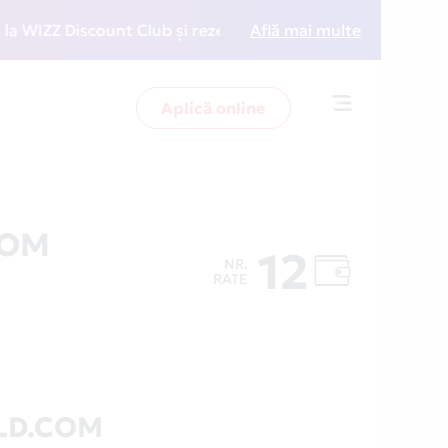
ZZ Discount Club și rezervări la preț redus
Află mai multe
• Zboară 
Aplică online
Toggle
navigation
COM
12
NR.
RATE
LD.COM