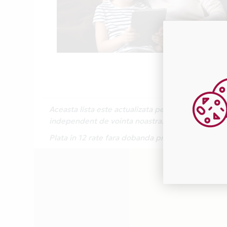
Aceasta lista este actualizata periodic cu inform
independent de vointa noastra.
Plata in 12 rate fara dobanda prin Card Avanta