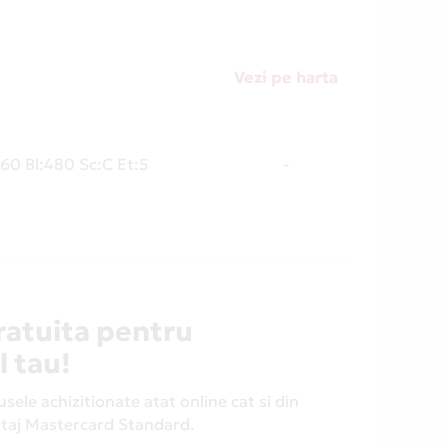
Vezi pe harta
 60 Bl:480 Sc:C Et:5
-
ratuita pentru
l tau!
ele achizitionate atat online cat si din
antaj Mastercard Standard.