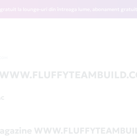
it la lounge-uri din întreaga lume, abonament gratuit la WI
.COM
 la WWW.FLUFFYTEAMBUILD.
&C
 magazine WWW.FLUFFYTEAMBUI