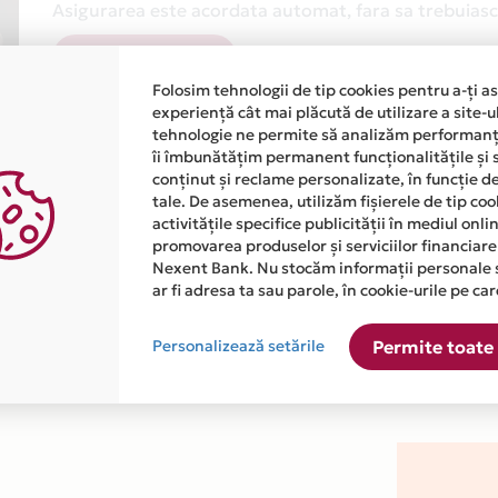
Asigurarea este acordata automat, fara sa trebuiasca
Afla mai multe
Folosim tehnologii de tip cookies pentru a-ți a
experiență cât mai plăcută de utilizare a site-u
tehnologie ne permite să analizăm performanța
îi îmbunătățim permanent funcționalitățile și 
conținut și reclame personalizate, în funcție d
tale. De asemenea, utilizăm fișierele de tip co
activitățile specifice publicității în mediul onl
atiile primite de la fiecare comerciant partener Card Avantaj. 
promovarea produselor și serviciilor financiare
Nexent Bank. Nu stocăm informații personale 
ar fi adresa ta sau parole, în cookie-urile pe car
j este disponibila in magazinul online WWW.FLUFFYTEAMBUILD.C
Personalizează setările
Permite toate 