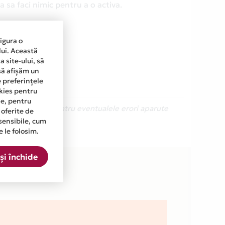
 sa faci nimic pentru a o activa.
sigura o
lui. Această
 site-ului, să
să afișăm un
e preferințele
okies pentru
ine, pentru
Ne cerem scuze pentru eventualele erori aparute
 oferite de
sensibile, cum
e le folosim.
OM din lista.
și închide