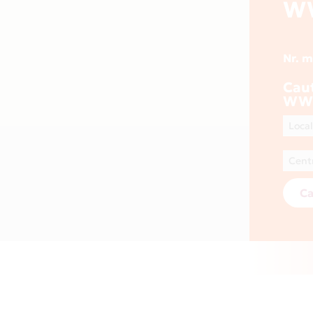
W
Nr. 
Cau
WWW
Ca