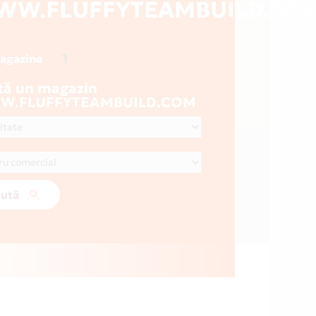
WW.FLUFFYTEAMBUILD.CO
1
magazine
tă un magazin
.FLUFFYTEAMBUILD.COM
ută