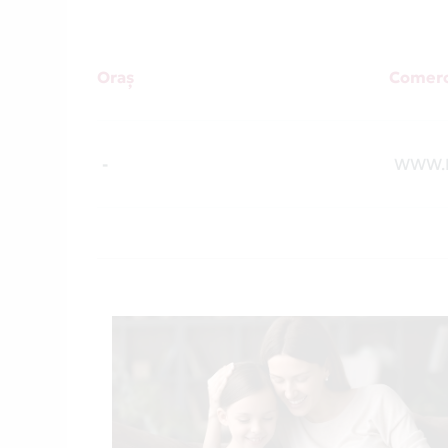
Oraș
Comerc
-
WWW.F