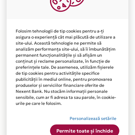
Plata in 5 rate fara dobanda prin Card Avantaj este
disponibila in magazinul online
WWW.FOCUSDEVELOPMENT.RO din lista.
Folosim tehnologii de tip cookies pentru a-ți
asigura o experiență cât mai plăcută de utilizare a
site-ului. Această tehnologie ne permite să
analizăm performanța site-ului, să îi îmbunătățim
permanent funcționalitățile și să afișăm un
conținut și reclame personalizate, în funcție de
preferințele tale. De asemenea, utilizăm fișierele
de tip cookies pentru activitățile specifice
publicității în mediul online, pentru promovarea
produselor și serviciilor financiare oferite de
Nexent Bank. Nu stocăm informații personale
sensibile, cum ar fi adresa ta sau parole, în cookie-
urile pe care le folosim.
Personalizează setările
Permite toate și închide