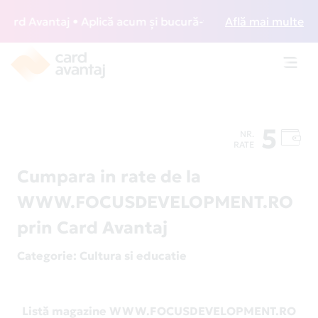
d Avantaj • Aplică acum și bucură-te de acces gratuit la l
Află mai multe
Toggl
navig
5
NR.
RATE
Cumpara in rate de la
WWW.FOCUSDEVELOPMENT.RO
prin Card Avantaj
Categorie
: Cultura si educatie
Listă magazine WWW.FOCUSDEVELOPMENT.RO