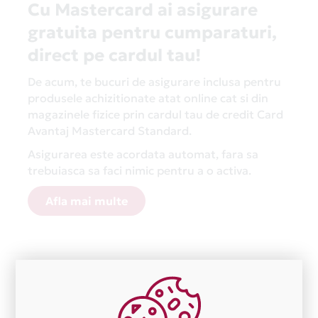
Cu Mastercard ai asigurare
gratuita pentru cumparaturi,
direct pe cardul tau!
De acum, te bucuri de asigurare inclusa pentru
produsele achizitionate atat online cat si din
magazinele fizice prin cardul tau de credit Card
Avantaj Mastercard Standard.
Asigurarea este acordata automat, fara sa
trebuiasca sa faci nimic pentru a o activa.
Afla mai multe
Aceasta lista este actualizata periodic cu informatiile
primite de la fiecare comerciant partener Card Avantaj.
Ne cerem scuze pentru eventualele erori aparute
independent de vointa noastra.