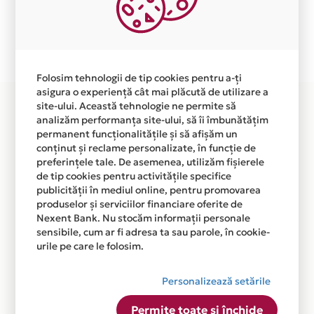
independent de vointa noastra.
Plata in 12 rate fara dobanda prin Card Avantaj este
disponibila in magazinul online WWW.FOSE-
REZERVOA.RO din lista.
Folosim tehnologii de tip cookies pentru a-ți
asigura o experiență cât mai plăcută de utilizare a
site-ului. Această tehnologie ne permite să
analizăm performanța site-ului, să îi îmbunătățim
permanent funcționalitățile și să afișăm un
conținut și reclame personalizate, în funcție de
preferințele tale. De asemenea, utilizăm fișierele
de tip cookies pentru activitățile specifice
publicității în mediul online, pentru promovarea
produselor și serviciilor financiare oferite de
Nexent Bank. Nu stocăm informații personale
sensibile, cum ar fi adresa ta sau parole, în cookie-
urile pe care le folosim.
Personalizează setările
Permite toate și închide