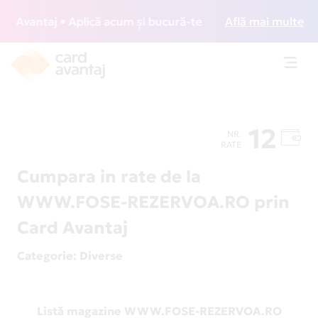
Avantaj • Aplică acum și bucură-te de acces gratuit la loun
Află mai multe
Toggl
navig
12
NR.
RATE
Cumpara in rate de la
WWW.FOSE-REZERVOA.RO prin
Card Avantaj
Categorie
: Diverse
Listă magazine WWW.FOSE-REZERVOA.RO