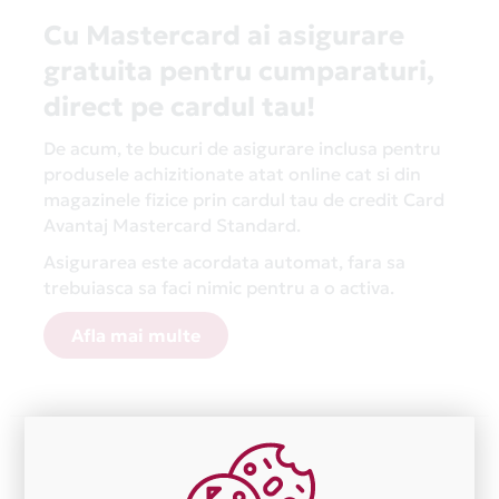
Cu Mastercard ai asigurare
gratuita pentru cumparaturi,
direct pe cardul tau!
De acum, te bucuri de asigurare inclusa pentru
produsele achizitionate atat online cat si din
magazinele fizice prin cardul tau de credit Card
Avantaj Mastercard Standard.
Asigurarea este acordata automat, fara sa
trebuiasca sa faci nimic pentru a o activa.
Afla mai multe
Aceasta lista este actualizata periodic cu informatiile
primite de la fiecare comerciant partener Card Avantaj.
Ne cerem scuze pentru eventualele erori aparute