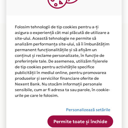
Plata in 6 rate fara dobanda prin Card Avantaj este
disponibila in magazinul online WWW.FOSEVALCEA.RO
din lista.
Folosim tehnologii de tip cookies pentru a-ți
asigura o experiență cât mai plăcută de utilizare a
site-ului. Această tehnologie ne permite să
analizăm performanța site-ului, să îi îmbunătățim
permanent funcționalitățile și să afișăm un
conținut și reclame personalizate, în funcție de
preferințele tale. De asemenea, utilizăm fișierele
de tip cookies pentru activitățile specifice
publicității în mediul online, pentru promovarea
produselor și serviciilor financiare oferite de
Nexent Bank. Nu stocăm informații personale
sensibile, cum ar fi adresa ta sau parole, în cookie-
urile pe care le folosim.
Personalizează setările
Permite toate și închide