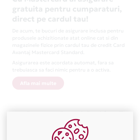
gratuita pentru cumparaturi,
direct pe cardul tau!
De acum, te bucuri de asigurare inclusa pentru
produsele achizitionate atat online cat si din
magazinele fizice prin cardul tau de credit Card
Avantaj Mastercard Standard.
Asigurarea este acordata automat, fara sa
trebuiasca sa faci nimic pentru a o activa.
Afla mai multe
Aceasta lista este actualizata periodic cu informatiile
primite de la fiecare comerciant partener Card Avantaj.
Ne cerem scuze pentru eventualele erori aparute
independent de vointa noastra.