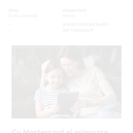
Oraș
Comerciant
Centru comercial
Adresa
-
WWW.FOSEVALCEA.RO
-
-
Bld. Tineretului 9
Cu Mastercard ai asigurare