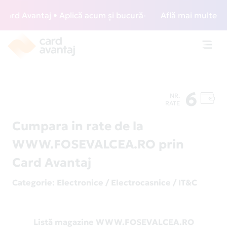
rd Avantaj • Aplică acum și bucură-te de acces gratuit la l
Află mai multe
Toggl
navig
6
NR.
RATE
Cumpara in rate de la
WWW.FOSEVALCEA.RO prin
Card Avantaj
Categorie
: Electronice / Electrocasnice / IT&C
Listă magazine WWW.FOSEVALCEA.RO