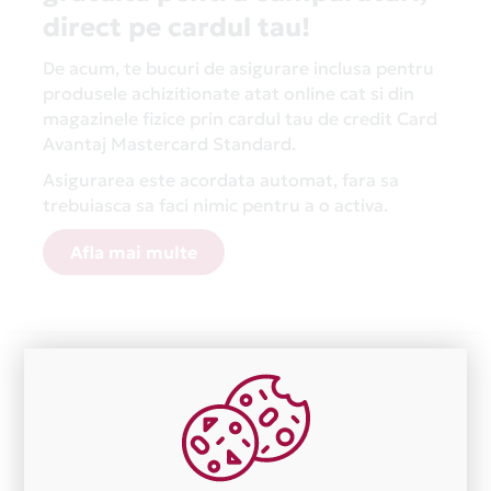
direct pe cardul tau!
De acum, te bucuri de asigurare inclusa pentru
produsele achizitionate atat online cat si din
magazinele fizice prin cardul tau de credit Card
Avantaj Mastercard Standard.
Asigurarea este acordata automat, fara sa
trebuiasca sa faci nimic pentru a o activa.
Afla mai multe
Aceasta lista este actualizata periodic cu informatiile
primite de la fiecare comerciant partener Card Avantaj.
Ne cerem scuze pentru eventualele erori aparute
independent de vointa noastra.
Plata in 3 rate fara dobanda prin Card Avantaj este