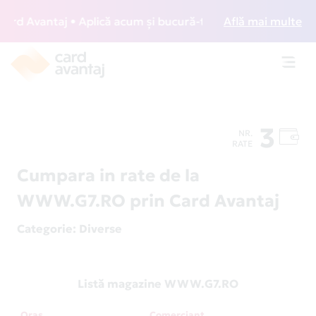
rd Avantaj • Aplică acum și bucură-te de acces gratuit la l
Află mai multe
Toggl
navig
3
NR.
RATE
Cumpara in rate de la
WWW.G7.RO prin Card Avantaj
Categorie
: Diverse
Listă magazine WWW.G7.RO
Oraș
Comerciant