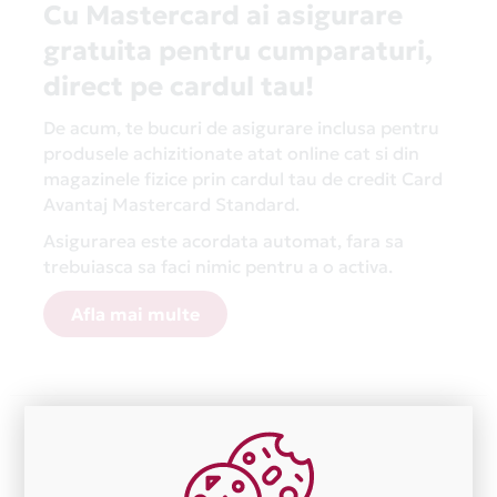
Cu Mastercard ai asigurare
gratuita pentru cumparaturi,
direct pe cardul tau!
De acum, te bucuri de asigurare inclusa pentru
produsele achizitionate atat online cat si din
magazinele fizice prin cardul tau de credit Card
Avantaj Mastercard Standard.
Asigurarea este acordata automat, fara sa
trebuiasca sa faci nimic pentru a o activa.
Afla mai multe
Aceasta lista este actualizata periodic cu informatiile
primite de la fiecare comerciant partener Card Avantaj.
Ne cerem scuze pentru eventualele erori aparute
independent de vointa noastra.