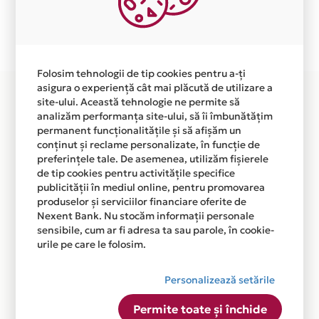
Plata in 6 rate fara dobanda prin Card Avantaj este
disponibila in magazinul online WWW.GAZMAGAZIN.RO
din lista.
Folosim tehnologii de tip cookies pentru a-ți
asigura o experiență cât mai plăcută de utilizare a
site-ului. Această tehnologie ne permite să
analizăm performanța site-ului, să îi îmbunătățim
permanent funcționalitățile și să afișăm un
conținut și reclame personalizate, în funcție de
preferințele tale. De asemenea, utilizăm fișierele
de tip cookies pentru activitățile specifice
publicității în mediul online, pentru promovarea
produselor și serviciilor financiare oferite de
Nexent Bank. Nu stocăm informații personale
sensibile, cum ar fi adresa ta sau parole, în cookie-
urile pe care le folosim.
Personalizează setările
Permite toate și închide