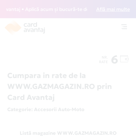
antaj • Aplică acum și bucură-te de acces gratuit la loung
Află mai multe
Toggl
navig
6
NR.
RATE
Cumpara in rate de la
WWW.GAZMAGAZIN.RO prin
Card Avantaj
Categorie
: Accesorii Auto-Moto
Listă magazine WWW.GAZMAGAZIN.RO