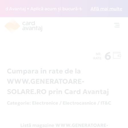
 Avantaj • Aplică acum și bucură-te de acces gratuit la lou
Află mai multe
Toggl
navig
6
NR.
RATE
Cumpara in rate de la
WWW.GENERATOARE-
SOLARE.RO prin Card Avantaj
Categorie
: Electronice / Electrocasnice / IT&C
Listă magazine WWW.GENERATOARE-