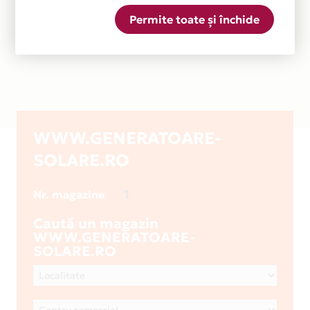
Permite toate și închide
WWW.GENERATOARE-
SOLARE.RO
1
Nr. magazine
Caută un magazin
WWW.GENERATOARE-
SOLARE.RO