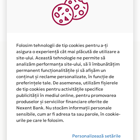
Ne cerem scuze pentru eventualele erori aparute
independent de vointa noastra.
Plata in 6 rate fara dobanda prin Card Avantaj este
disponibila in magazinul online WWW.GENERATOARE-
SOLARE.RO din lista.
Folosim tehnologii de tip cookies pentru a-ți
asigura o experiență cât mai plăcută de utilizare a
site-ului. Această tehnologie ne permite să
analizăm performanța site-ului, să îi îmbunătățim
permanent funcționalitățile și să afișăm un
conținut și reclame personalizate, în funcție de
preferințele tale. De asemenea, utilizăm fișierele
de tip cookies pentru activitățile specifice
publicității în mediul online, pentru promovarea
produselor și serviciilor financiare oferite de
Nexent Bank. Nu stocăm informații personale
sensibile, cum ar fi adresa ta sau parole, în cookie-
urile pe care le folosim.
Personalizează setările