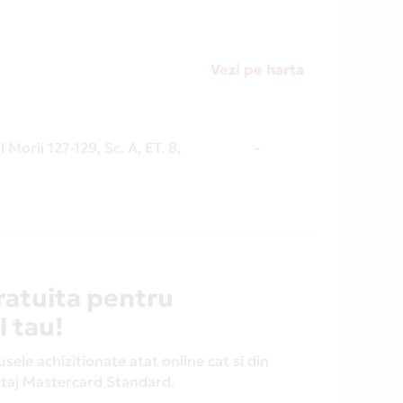
Vezi pe harta
 Morii 127-129, Sc. A, ET. 8,
-
ratuita pentru
l tau!
ele achizitionate atat online cat si din
antaj Mastercard Standard.