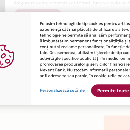
Asigurarea este acordata automat, fara sa trebuiasca
Afla mai multe
Folosim tehnologii de tip cookies pentru a-ți a
experiență cât mai plăcută de utilizare a site-u
tehnologie ne permite să analizăm performanța
îi îmbunătățim permanent funcționalitățile și 
conținut și reclame personalizate, în funcție d
tale. De asemenea, utilizăm fișierele de tip co
activitățile specifice publicității în mediul onl
atiile primite de la fiecare comerciant partener Card Avantaj. 
promovarea produselor și serviciilor financiare
Nexent Bank. Nu stocăm informații personale 
ar fi adresa ta sau parole, în cookie-urile pe car
ste disponibila in magazinul online WWW.GENIUSFIX.RO din list
Personalizează setările
Permite toate 