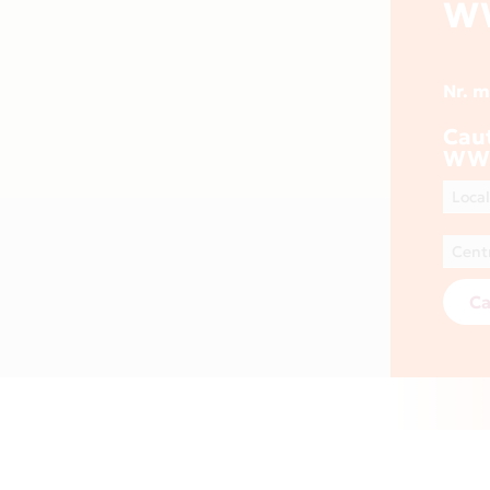
W
Nr. 
Cau
WWW
Ca