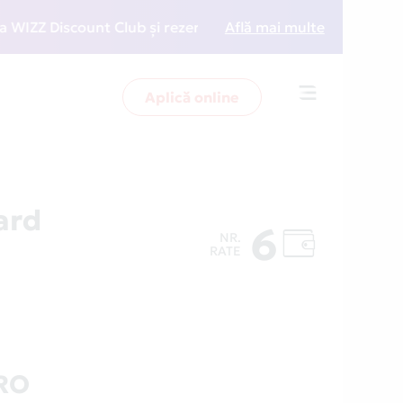
Z Discount Club și rezervări la preț redus
Află mai multe
• Zboară m
Aplică online
Toggle
navigation
ard
6
NR.
RATE
RO