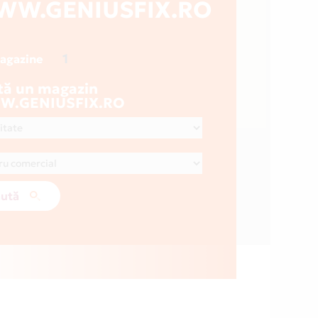
WW.GENIUSFIX.RO
1
magazine
tă un magazin
.GENIUSFIX.RO
ută