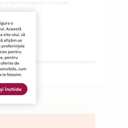
 sa faci nimic pentru a o activa.
sigura o
lui. Această
 site-ului, să
să afișăm un
e preferințele
okies pentru
ine, pentru
Ne cerem scuze pentru eventualele erori aparute
 oferite de
sensibile, cum
e le folosim.
a.
și închide