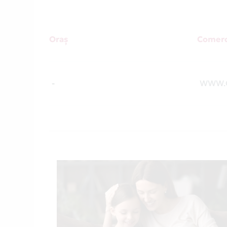
Oraș
Comerc
-
WWW.G