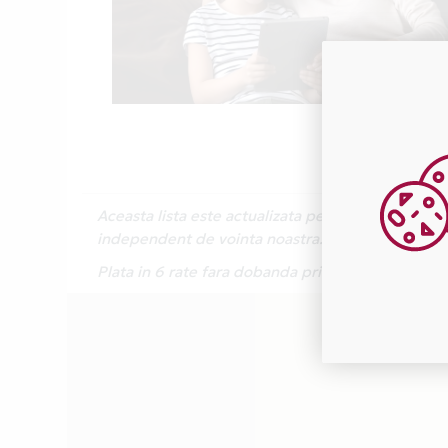
Aceasta lista este actualizata periodic cu inform
independent de vointa noastra.
Plata in 6 rate fara dobanda prin Card Avantaj e